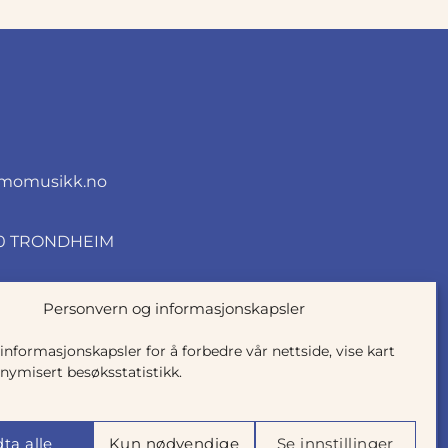
momusikk.no
010 TRONDHEIM
Personvern og informasjonskapsler
 informasjonskapsler for å forbedre vår nettside, vise kart
nymisert besøksstatistikk.
ta alle
Kun nødvendige
Se innstillinger