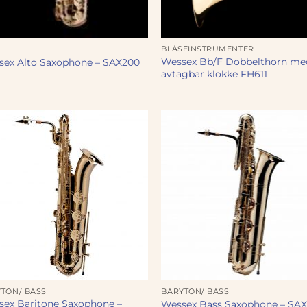
BLÅSEINSTRUMENTER
Wessex Bb/F Dobbelthorn me
sex Alto Saxophone – SAX200
avtagbar klokke FH611
TON/ BASS
BARYTON/ BASS
ex Baritone Saxophone –
Wessex Bass Saxophone – SAX