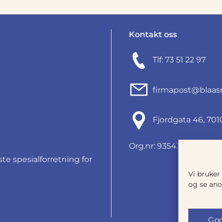
Kontakt oss
Tlf: 73 51 22 97
firmapost@blaas
Fjordgata 46, 7
Org.nr: 935434165
e spesialforretning for
Vi bruker
og se ano
God