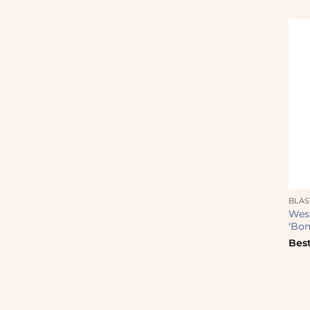
BLÅ
Wes
‘Bom
Best