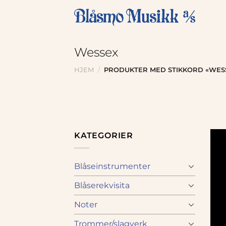
Skip
to
content
Wessex
HJEM
/
PRODUKTER MED STIKKORD «WES
KATEGORIER
Blåseinstrumenter
Blåserekvisita
Noter
Trommer/slagverk