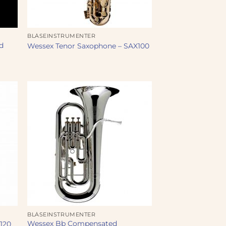
BLÅSEINSTRUMENTER
d
Wessex Tenor Saxophone – SAX100
BLÅSEINSTRUMENTER
Wessex Bb Compensated
120