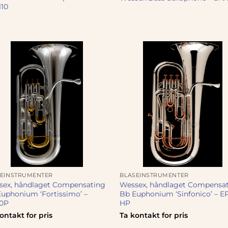
110
SEINSTRUMENTER
BLÅSEINSTRUMENTER
sex, håndlaget Compensating
Wessex, håndlaget Compensa
uphonium ‘Fortissimo’ –
Bb Euphonium ‘Sinfonico’ – 
10P
HP
ontakt for pris
Ta kontakt for pris