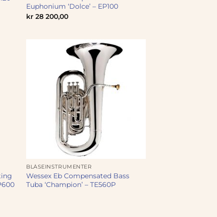
Euphonium ‘Dolce’ – EP100
kr
28 200,00
BLÅSEINSTRUMENTER
ting
Wessex Eb Compensated Bass
EP600
Tuba ‘Champion’ – TE560P