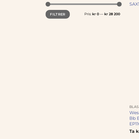
SAX
Min.
Makspris
Pris:
kr 0
—
kr 28 200
FILTRER
pris
BLÅ
Wes
Bb E
EP1
Ta k