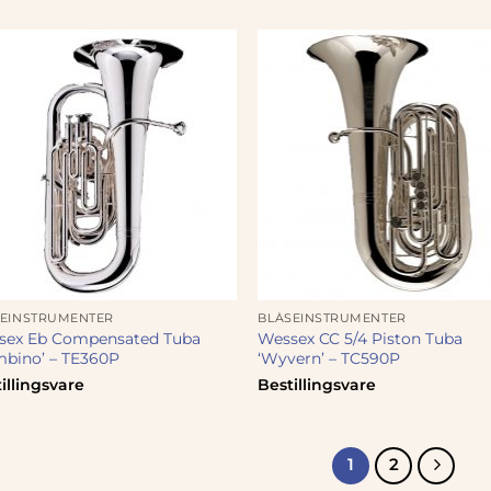
SEINSTRUMENTER
BLÅSEINSTRUMENTER
sex Eb Compensated Tuba
Wessex CC 5/4 Piston Tuba
bino’ – TE360P
‘Wyvern’ – TC590P
illingsvare
Bestillingsvare
1
2