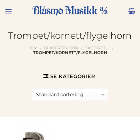
Skip
to
content
Trompet/kornett/flygelhorn
HJEM
/
BLÅSEREKVISITA
/
BAGER/ETUI
/
TROMPET/KORNETT/FLYGELHORN
SE KATEGORIER