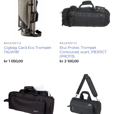
BAGER/ETUI
BAGER/ETUI
Gigbag Gard Eco Trompet-
Etui Protec Trompet
TALW181
Contoured, svart, PB301CT
(PRO113)
kr
1 050,00
kr
2 100,00