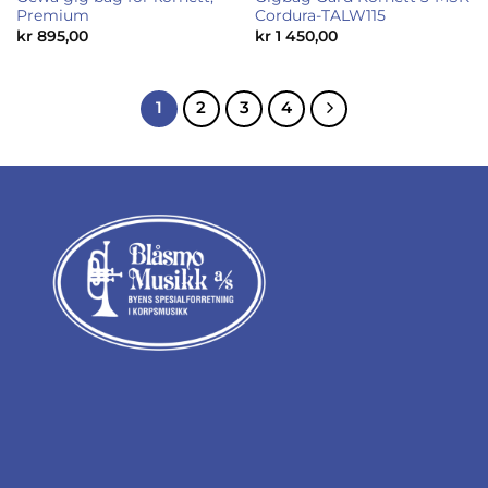
Premium
Cordura-TALW115
kr
895,00
kr
1 450,00
1
2
3
4