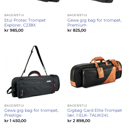
BAGER/ETUI
BAGER/ETUI
Etui Protec Trompet
Gewa gig bag for trompet,
Explorer, C238X
Premium
kr
985,00
kr
825,00
BAGER/ETUI
BAGER/ETUI
Gewa gig bag for trompet,
Gigbag Gard Elite Trompet
Prestige
lær, 1-ELK- TALW241,
kr
1 450,00
kr
2 898,00