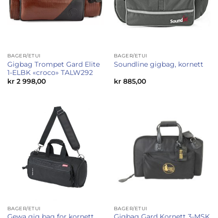
BAGER/ETUI
BAGER/ETUI
Gigbag Trompet Gard Elite
Soundline gigbag, kornett
1-ELBK «croco» TALW292
kr
2 998,00
kr
885,00
BAGER/ETUI
BAGER/ETUI
Gewa gig bag for kornett,
Gigbag Gard Kornett 3-MSK