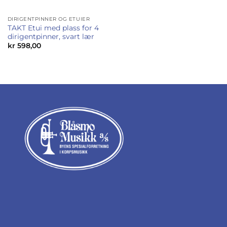
DIRIGENTPINNER OG ETUIER
TAKT Etui med plass for 4
dirigentpinner, svart lær
kr
598,00