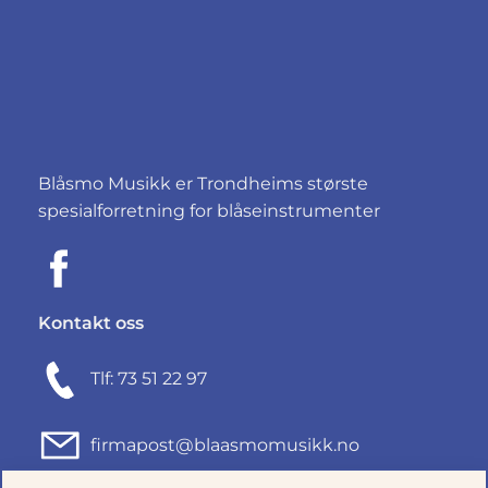
Blåsmo Musikk er Trondheims største
spesialforretning for blåseinstrumenter
Kontakt oss
Tlf: 73 51 22 97
firmapost@blaasmomusikk.no