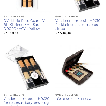
ØVRIG TILBEHØR
ØVRIG TILBEHØR
D’Addario Reed Guard IV
Vandoren – røretui – HRC10
Bb-Klarinett / Alt-Sax –
for klarinett, sopransax og
DRGRD4ACYL. Yellow.
altsax
kr
110,00
kr
500,00
ØVRIG TILBEHØR
ØVRIG TILBEHØR
Vandoren – røretui – HRC20
D’ADDARIO REED CASE
for tenorsax, barytonsax og