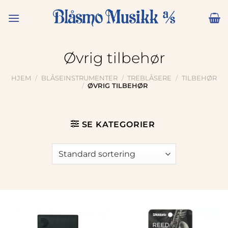
Skip
to
content
Øvrig tilbehør
HJEM
/
BLÅSEINSTRUMENTER
/
TREBLÅSERE
/
TILBEHØR
/
ØVRIG TILBEHØR
SE KATEGORIER