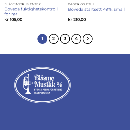
BLÅSEINSTRUMENTER
BAGER OG ETUI
Boveda fuktighetskontroll
Boveda startsett 49%, small
for rør
kr
105,00
kr
210,00
1
2
3
4