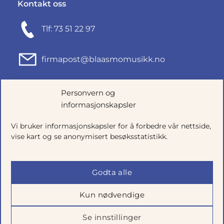
Kontakt oss
Tlf: 73 51 22 97
firmapost@blaasmomusikk.no
Fjordgata 46, 7010 TRONDHEIM
Personvern og
informasjonskapsler
Org.nr: 935434165
Vi bruker informasjonskapsler for å forbedre vår nettside,
vise kart og se anonymisert besøksstatistikk.
Godta alle
Kun nødvendige
Se innstillinger