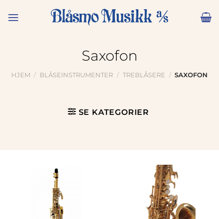
Skip
to
content
Saxofon
HJEM
/
BLÅSEINSTRUMENTER
/
TREBLÅSERE
/
SAXOFON
SE KATEGORIER