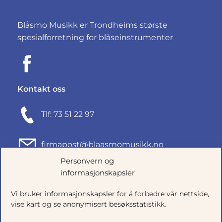
Blåsmo Musikk er Trondheims største
spesialforretning for blåseinstrumenter
Kontakt oss
Tlf: 73 51 22 97
firmapost@blaasmomusikk.no
Personvern og
informasjonskapsler
Fjordgata 46, 7010 TRONDHEIM
Vi bruker informasjonskapsler for å forbedre vår nettside,
Org.nr: 935434165
vise kart og se anonymisert besøksstatistikk.