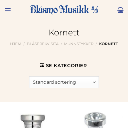
Skip
to
content
Kornett
HJEM
/
BLÅSEREKVISITA
/
MUNNSTYKKER
/
KORNETT
SE KATEGORIER