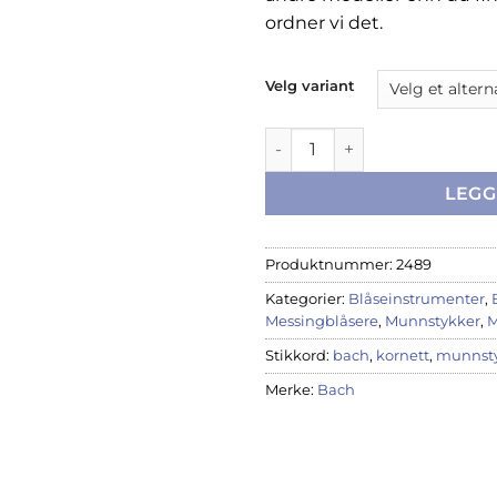
ordner vi det.
Velg variant
Bach kornettmunnstykker an
LEGG
Produktnummer:
2489
Kategorier:
Blåseinstrumenter
,
Messingblåsere
,
Munnstykker
,
M
Stikkord:
bach
,
kornett
,
munnst
Merke:
Bach