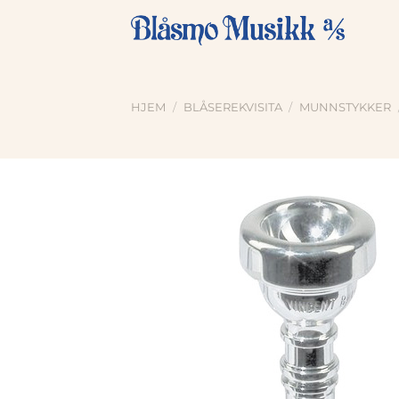
Skip
to
content
HJEM
/
BLÅSEREKVISITA
/
MUNNSTYKKER