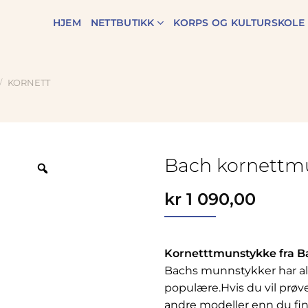
HJEM
NETTBUTIKK
KORPS OG KULTURSKOLE
/
KORNETT
Bach kornettm
Zoom
kr
1 090,00
Kornetttmunstykke fra Ba
Bachs munnstykker har al
populære.Hvis du vil prøve
andre modeller enn du finn