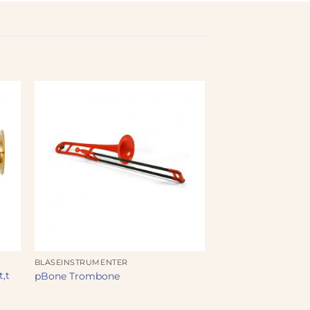
BLÅSEINSTRUMENTER
,t
pBone Trombone
t