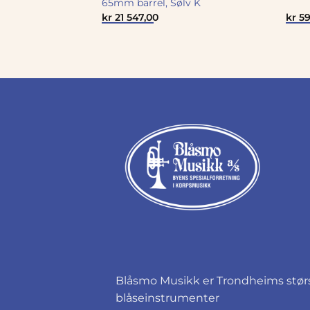
65mm barrel, Sølv K
kr
21 547,00
kr
59
Blåsmo Musikk er Trondheims størst
blåseinstrumenter