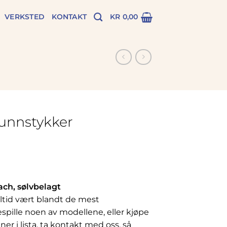
VERKSTED
KONTAKT
KR
0,00
unnstykker
ch, sølvbelagt
ltid vært blandt de mest
spille noen av modellene, eller kjøpe
er i lista, ta kontakt med oss, så