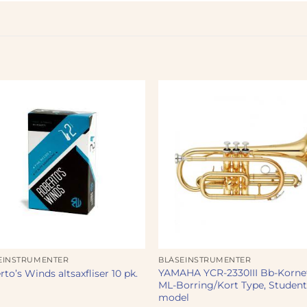
EINSTRUMENTER
BLÅSEINSTRUMENTER
YAMAHA YCR-2330III Bb-Kornet
to’s Winds altsaxfliser 10 pk.
ML-Borring/Kort Type, Studen
model