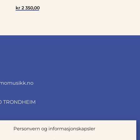
kr
2 350,00
momusikk.no
010 TRONDHEIM
Personvern og informasjonskapsler