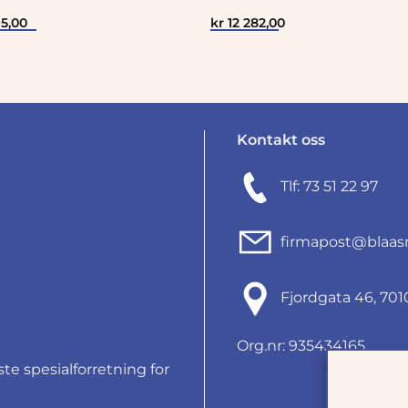
5,00
kr
12 282,00
Kontakt oss
Tlf: 73 51 22 97
firmapost@blaas
Fjordgata 46, 7
Org.nr: 935434165
e spesialforretning for