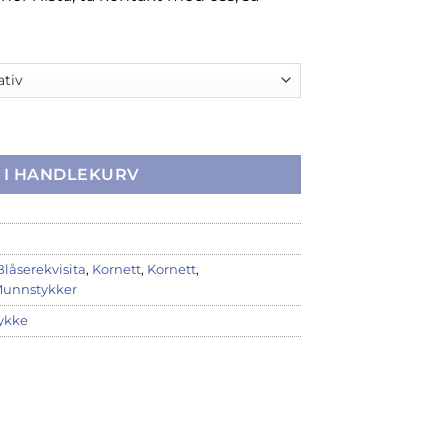
tall
 I HANDLEKURV
Blåserekvisita
,
Kornett
,
Kornett
,
unnstykker
ykke