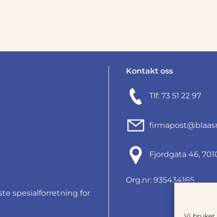
pris
pris
var:
er:
kr 21
kr 20
728,00.
500,0
Kontakt oss
Tlf: 73 51 22 97
firmapost@blaas
Fjordgata 46, 7
Org.nr: 935434165
e spesialforretning for
Vi bruker