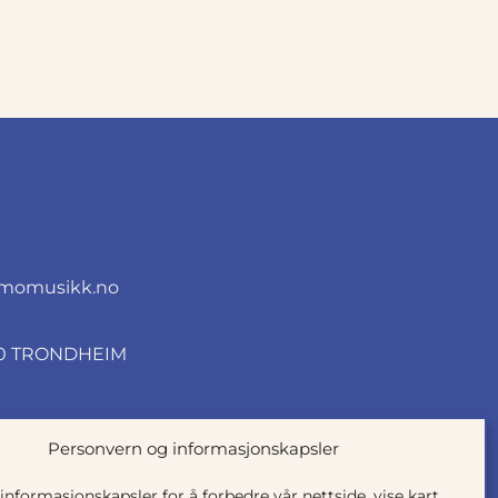
0.
momusikk.no
010 TRONDHEIM
Personvern og informasjonskapsler
 informasjonskapsler for å forbedre vår nettside, vise kart