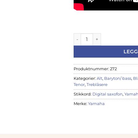
YAMAHA YDS-150 DIGITAL SA
LEGG
Produktnummer:
272
Kategorier:
Alt
,
Baryton/ bass
,
Bl
Tenor
,
Treblåsere
Stikkord:
Digital saxofon
,
Yama
Merke:
Yamaha