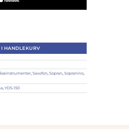
XOFON antall
 I HANDLEKURV
åseinstrumenter
,
Saxofon
,
Sopran
,
Sopranino
,
ha
,
YDS-150