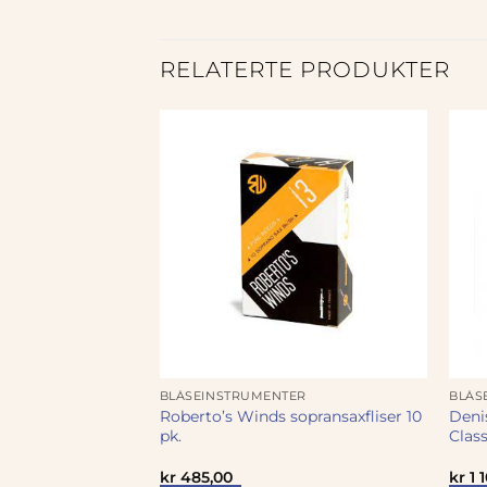
RELATERTE PRODUKTER
ER
BLÅSEINSTRUMENTER
BLÅS
Roberto’s Winds sopransaxfliser 10
Deni
GS Kornett, Sølv
pk.
Class
kr
485,00
kr
1 