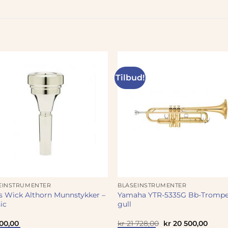
Tilbud!
EINSTRUMENTER
BLÅSEINSTRUMENTER
s Wick Althorn Munnstykker –
Yamaha YTR-5335G Bb-Trompe
ic
gull
Opprinnelig
Nåvæ
100,00
kr
21 728,00
kr
20 500,00