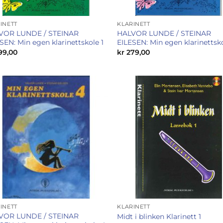
INETT
KLARINETT
VOR LUNDE / STEINAR
HALVOR LUNDE / STEINAR
SEN: Min egen klarinettskole 1
EILESEN: Min egen klarinettsk
99,00
kr
279,00
INETT
KLARINETT
VOR LUNDE / STEINAR
Midt i blinken Klarinett 1