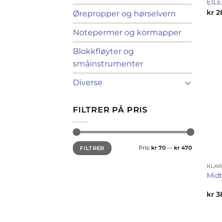
EILE
kr
2
Ørepropper og hørselvern
Notepermer og kormapper
Blokkfløyter og
småinstrumenter
Diverse
FILTRER PÅ PRIS
Min.
Makspris
Pris:
kr 70
—
kr 470
FILTRER
pris
KLAR
Midt
kr
3