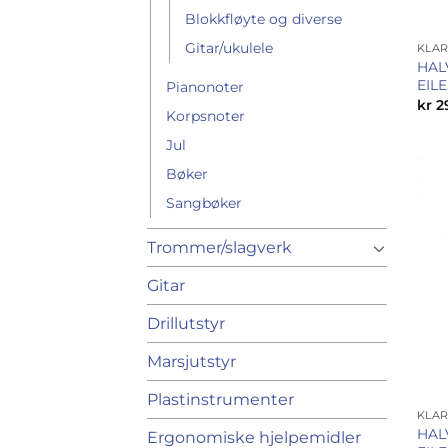
Blokkfløyte og diverse
Gitar/ukulele
KLAR
HAL
EILE
Pianonoter
kr
2
Korpsnoter
Jul
Bøker
Sangbøker
Trommer/slagverk
Gitar
Drillutstyr
Marsjutstyr
Plastinstrumenter
KLAR
HAL
Ergonomiske hjelpemidler