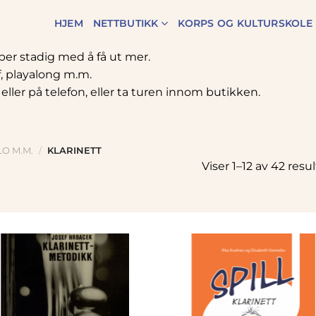
HJEM
NETTBUTIKK
KORPS OG KULTURSKOLE
bber stadig med å få ut mer.
f, playalong m.m.
 eller på telefon, eller ta turen innom butikken.
O M.M.
/
KLARINETT
Viser 1–12 av 42 resu