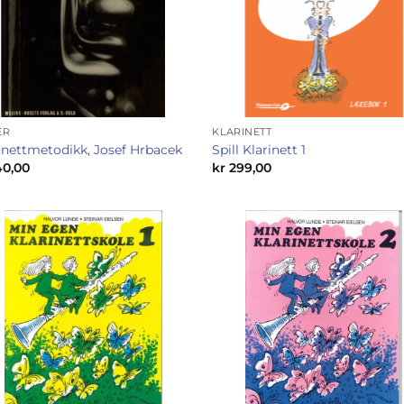
ER
KLARINETT
inettmetodikk, Josef Hrbacek
Spill Klarinett 1
40,00
kr
299,00