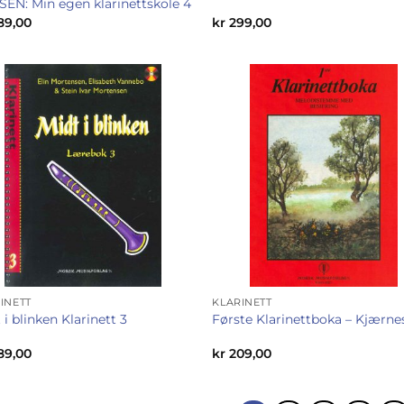
SEN: Min egen klarinettskole 4
89,00
kr
299,00
INETT
KLARINETT
 i blinken Klarinett 3
Første Klarinettboka – Kjærne
89,00
kr
209,00