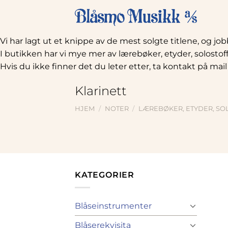
Skip
to
content
Vi har lagt ut et knippe av de mest solgte titlene, og jo
I butikken har vi mye mer av lærebøker, etyder, solostof
Hvis du ikke finner det du leter etter, ta kontakt på mail
Klarinett
HJEM
/
NOTER
/
LÆREBØKER, ETYDER, SOL
KATEGORIER
Blåseinstrumenter
Blåserekvisita