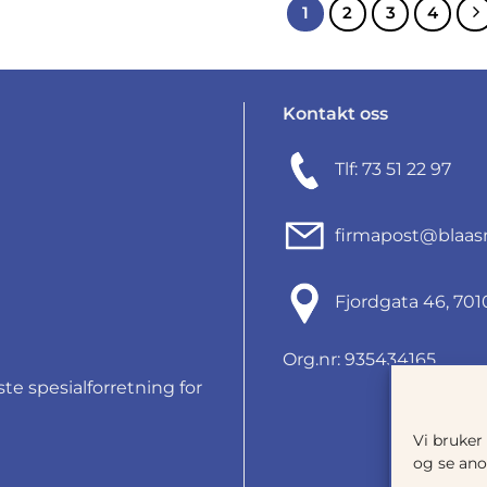
1
2
3
4
Kontakt oss
Tlf: 73 51 22 97
firmapost@blaas
Fjordgata 46, 7
Org.nr: 935434165
e spesialforretning for
Vi bruker
og se ano