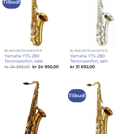
Tilbud!
BLÅSEINSTRUMENTER
BLÅSEINSTRUMENTER
Yamaha YTS-280
Yamaha YTS-280
Tenorsaxofon, lakk
Tenorsaxofon, sølv
Opprinnelig
Nåværende
kr
26 395,00
kr
24 950,00
kr
31 692,00
pris
pris
var:
er:
kr 26
kr 24
395,00.
950,00.
Tilbud!