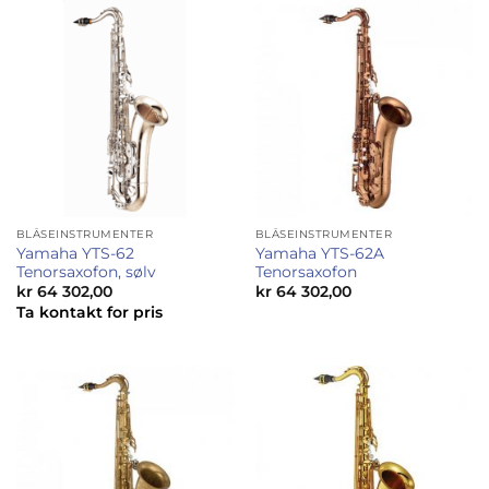
198,00.
500,0
BLÅSEINSTRUMENTER
BLÅSEINSTRUMENTER
Yamaha YTS-62
Yamaha YTS-62A
Tenorsaxofon, sølv
Tenorsaxofon
kr
64 302,00
kr
64 302,00
Ta kontakt for pris