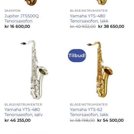
SAXOFON
BLÅSEINSTRUMENTER
Jupiter JTS500Q
Yamaha YTS-480
Tenorsaxofon
Tenorsaxofon, lakk
Opprinnelig
Nåv
kr
16 600,00
kr
40 932,00
kr
38 650,00
pris
pris
var:
er:
kr 40
kr 3
932,00.
650,
Tilbud!
BLÅSEINSTRUMENTER
BLÅSEINSTRUMENTER
Yamaha YTS-480
Yamaha YTS-62
Tenorsaxofon, sølv
Tenorsaxofon, lakk
Opprinnelig
Nåvæ
kr
46 255,00
kr
58 198,00
kr
54 500,00
pris
pris
var:
er:
kr 58
kr 54