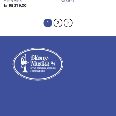
YTS875EX
SAX100
kr
95 379,00
1
2