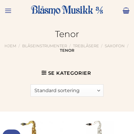
Skip
to
content
Tenor
HJEM
/
BLÅSEINSTRUMENTER
/
TREBLÅSERE
/
SAXOFON
/
TENOR
SE KATEGORIER