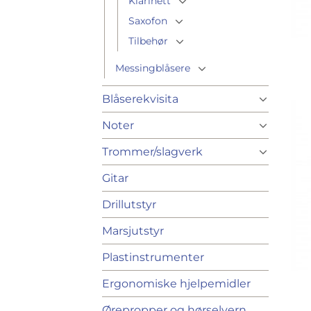
Klarinett
Saxofon
Tilbehør
Messingblåsere
Blåserekvisita
Noter
Trommer/slagverk
Gitar
Drillutstyr
Marsjutstyr
Plastinstrumenter
Ergonomiske hjelpemidler
Ørepropper og hørselvern