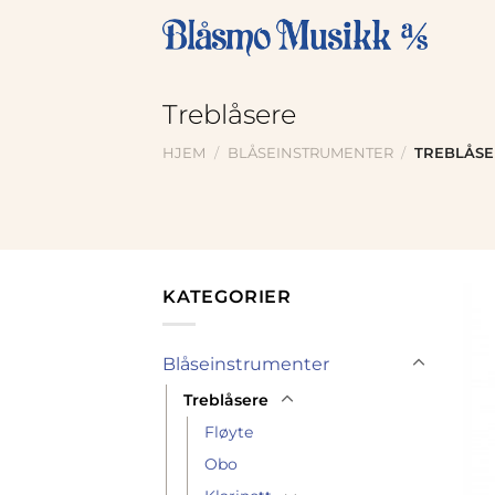
Skip
to
content
Treblåsere
HJEM
/
BLÅSEINSTRUMENTER
/
TREBLÅSE
KATEGORIER
Blåseinstrumenter
Treblåsere
Fløyte
Obo