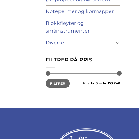
Notepermer og kormapper
Blokkfløyter og
småinstrumenter
Diverse
FILTRER PÅ PRIS
Min.
Makspris
Pris:
kr 0
—
kr 159 240
FILTRER
pris