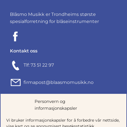
Blåsmo Musikk er Trondheims største
spesialforretning for blåseinstrumenter
Kontakt oss
Tlf: 73 51 22 97
firmapost@blaasmomusikk.no
Fjordgata 46, 7010 TRONDHEIM
Personvern og
informasjonskapsler
Org.nr: 935434165
Vi bruker informasjonskapsler for å forbedre vår nettside,
vise kart og se anonymisert besøksstatistikk.