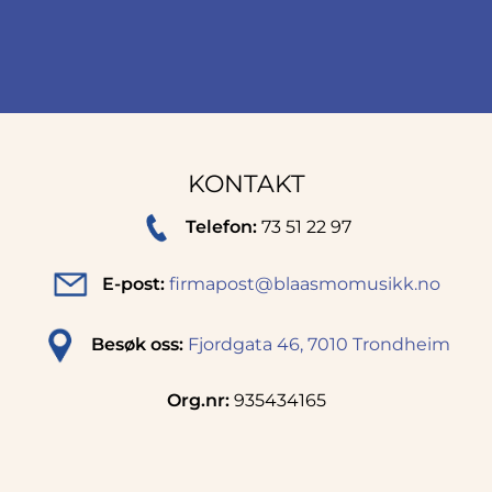
KONTAKT
Telefon:
73 51 22 97
E-post:
firmapost@blaasmomusikk.no
Besøk oss:
Fjordgata 46, 7010 Trondheim
Org.nr:
935434165