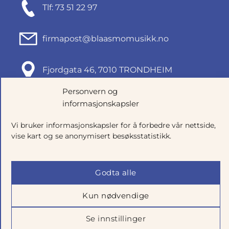
Tlf: 73 51 22 97
firmapost@blaasmomusikk.no
Fjordgata 46, 7010 TRONDHEIM
Personvern og
Org.nr: 935434165
informasjonskapsler
Vi bruker informasjonskapsler for å forbedre vår nettside,
vise kart og se anonymisert besøksstatistikk.
Godta alle
Kun nødvendige
Salgsbetingelser
|
Personvern
|
Cookie-innstillinger
Se innstillinger
Utviklet av
Talkto