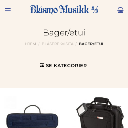
Skip
to
content
Bager/etui
HJEM
/
BLÅSEREKVISITA
/
BAGER/ETUI
SE KATEGORIER