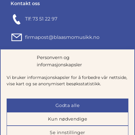
Kontakt oss
Tlf: 73 51 22 97
firmapost@blaasmomusikk.no
Fjordgata 46, 7010 TRONDHEIM
Personvern og
informasjonskapsler
Org.nr: 935434165
Vi bruker informasjonskapsler for å forbedre vår nettside,
vise kart og se anonymisert besøksstatistikk.
Godta alle
Kun nødvendige
Se innstillinger