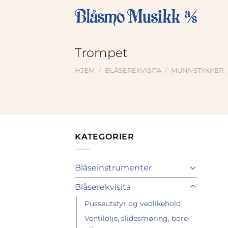
Skip
to
content
Trompet
HJEM
/
BLÅSEREKVISITA
/
MUNNSTYKKER
KATEGORIER
Blåseinstrumenter
Blåserekvisita
Pusseutstyr og vedlikehold
Ventilolje, slidesmøring, bore-