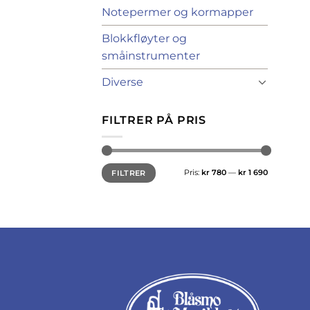
Notepermer og kormapper
Blokkfløyter og
småinstrumenter
Diverse
FILTRER PÅ PRIS
Min.
Makspris
Pris:
kr 780
—
kr 1 690
FILTRER
pris