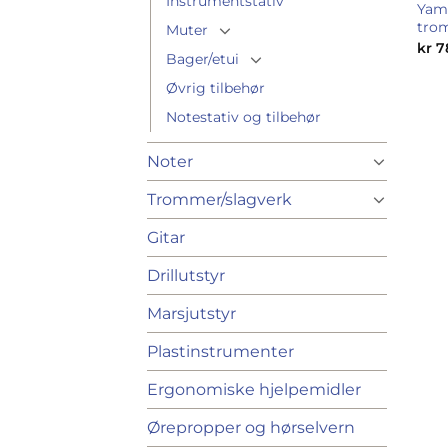
Instrumentstativ
Yama
tro
Muter
kr
7
Bager/etui
Øvrig tilbehør
Notestativ og tilbehør
Noter
Trommer/slagverk
Gitar
Drillutstyr
Marsjutstyr
Plastinstrumenter
Ergonomiske hjelpemidler
Ørepropper og hørselvern