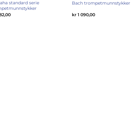
ha standard serie
Bach trompetmunnstykker
mpetmunnstykker
82,00
kr
1 090,00