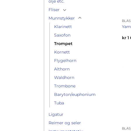
olje etc.
Fliser
Munnstykker
BLÅ
Klarinett
Yam
Saxofon
kr
1 
Trompet
Kornett
Flygelhorn
Althorn
Waldhorn
Trombone
Baryton/euphonium
Tuba
Ligatur
Reimer og seler
BLÅ