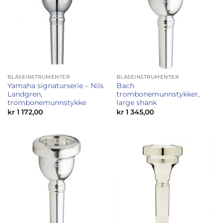
BLÅSEINSTRUMENTER
BLÅSEINSTRUMENTER
Yamaha signaturserie – Nils
Bach
Landgren,
trombonemunnstykker,
trombonemunnstykke
large shank
kr
1 172,00
kr
1 345,00