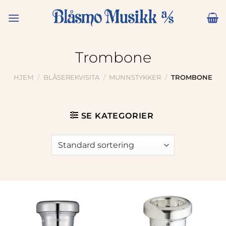
Skip
to
content
Trombone
HJEM
/
BLÅSEREKVISITA
/
MUNNSTYKKER
/
TROMBONE
SE KATEGORIER