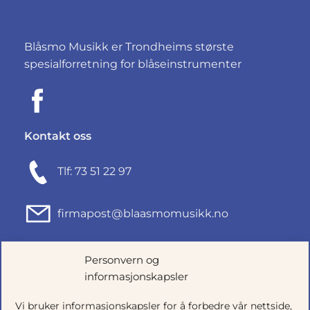
Blåsmo Musikk er Trondheims største
spesialforretning for blåseinstrumenter
Kontakt oss
Tlf: 73 51 22 97
firmapost@blaasmomusikk.no
Fjordgata 46, 7010 TRONDHEIM
Personvern og
informasjonskapsler
Org.nr: 935434165
Vi bruker informasjonskapsler for å forbedre vår nettside,