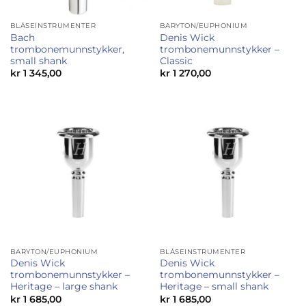
BLÅSEINSTRUMENTER
BARYTON/EUPHONIUM
Bach
Denis Wick
trombonemunnstykker,
trombonemunnstykker –
small shank
Classic
kr
1 345,00
kr
1 270,00
BARYTON/EUPHONIUM
BLÅSEINSTRUMENTER
Denis Wick
Denis Wick
trombonemunnstykker –
trombonemunnstykker –
Heritage – large shank
Heritage – small shank
kr
1 685,00
kr
1 685,00