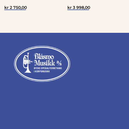
kr
2 750,00
kr
3 998,00