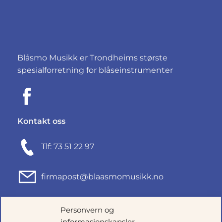
Blåsmo Musikk er Trondheims største
spesialforretning for blåseinstrumenter
Kontakt oss
Tlf: 73 51 22 97
firmapost@blaasmomusikk.no
Fjordgata 46, 7010 TRONDHEIM
Personvern og
informasjonskapsler