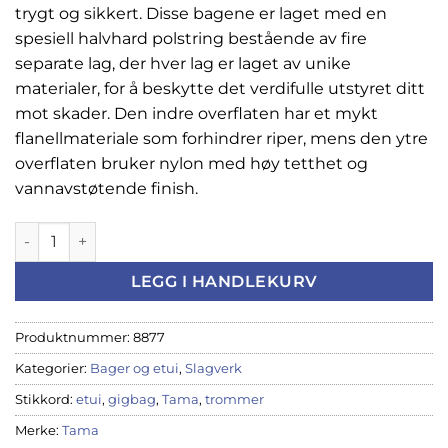
trygt og sikkert. Disse bagene er laget med en
spesiell halvhard polstring bestående av fire
separate lag, der hver lag er laget av unike
materialer, for å beskytte det verdifulle utstyret ditt
mot skader. Den indre overflaten har et mykt
flanellmateriale som forhindrer riper, mens den ytre
overflaten bruker nylon med høy tetthet og
vannavstøtende finish.
Tama Powerpad Skarptrommebag, 14"x5½'' PBS1455 antall
LEGG I HANDLEKURV
Produktnummer:
8877
Kategorier:
Bager og etui
,
Slagverk
Stikkord:
etui
,
gigbag
,
Tama
,
trommer
Merke:
Tama