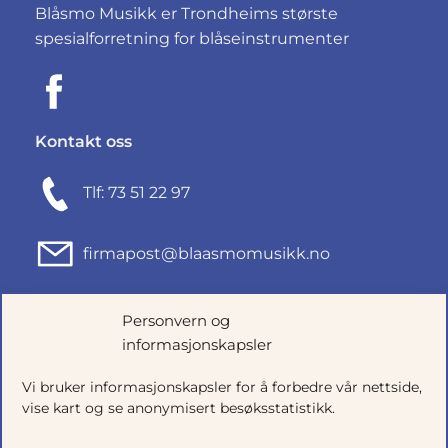
Blåsmo Musikk er Trondheims største
spesialforretning for blåseinstrumenter
Kontakt oss
Tlf: 73 51 22 97
firmapost@blaasmomusikk.no
Fjordgata 46, 7010 TRONDHEIM
Personvern og
informasjonskapsler
Org.nr: 935434165
Vi bruker informasjonskapsler for å forbedre vår nettside,
vise kart og se anonymisert besøksstatistikk.