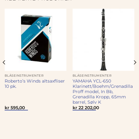
BLÅSEINSTRUMENTER
BLÅSEINSTRUMENTER
Roberto’s Winds altsaxfliser
YAMAHA YCL-650
10 pk.
Klarinett/Boehm/Grenadilla
Proff model, In Bb,
Grenadilla Kropp, 65mm
barrel, Sølv K
ærende
kr
595,00
kr
22 202,00
0
00.