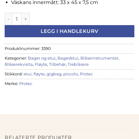
Väskans innermått: 33 x 45 x 7,5 cm
Etui Protec Fløyte & Piccolo LUX Messenger, LX308PICC (PR
LEGG I HANDLEKURV
Produktnummer:
3390
Kategorier:
Bager og etui
,
Bager/etui
,
Blåseinstrumenter
,
Blåserekvisita
,
Fløyte
,
Tilbehør
,
Treblåsere
Stikkord:
etui
,
fløyte
,
gigbag
,
piccolo
,
Protec
Merke:
Protec
RELATERTE PRODUKTER