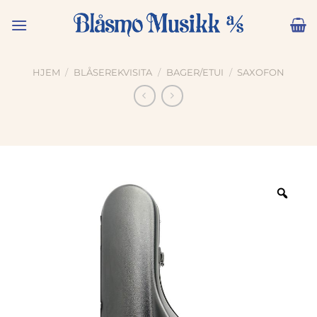
Skip
to
content
HJEM
/
BLÅSEREKVISITA
/
BAGER/ETUI
/
SAXOFON
Zoo