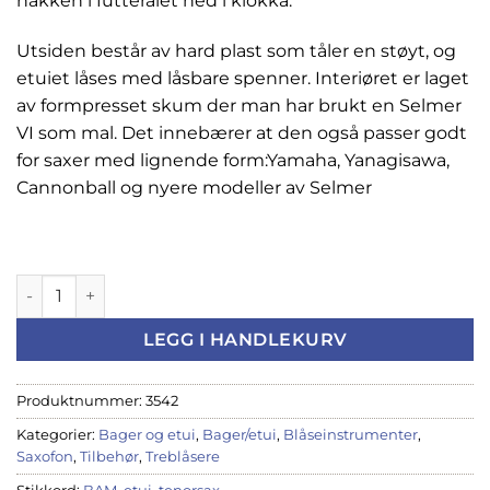
nakken i futteralet ned i klokka.
Utsiden består av hard plast som tåler en støyt, og
etuiet låses med låsbare spenner. Interiøret er laget
av formpresset skum der man har brukt en Selmer
VI som mal. Det innebærer at den også passer godt
for saxer med lignende form:Yamaha, Yanagisawa,
Cannonball og nyere modeller av Selmer
Etui BAM Tenorsax Cabine Svart-4012SNN-BAM78 antall
LEGG I HANDLEKURV
Produktnummer:
3542
Kategorier:
Bager og etui
,
Bager/etui
,
Blåseinstrumenter
,
Saxofon
,
Tilbehør
,
Treblåsere