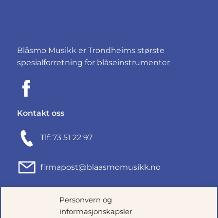
Blåsmo Musikk er Trondheims største
spesialforretning for blåseinstrumenter
Kontakt oss
Tlf: 73 51 22 97
firmapost@blaasmomusikk.no
Fjordgata 46, 7010 TRONDHEIM
Personvern og
informasjonskapsler