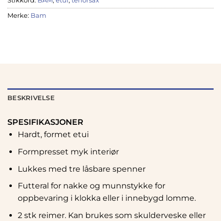
Stikkord:
BAM
,
etui
,
tenorsax
Merke:
Bam
BESKRIVELSE
SPESIFIKASJONER
Hardt, formet etui
Formpresset myk interiør
Lukkes med tre låsbare spenner
Futteral for nakke og munnstykke for
oppbevaring i klokka eller i innebygd lomme.
2 stk reimer. Kan brukes som skulderveske eller