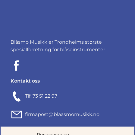
Blåsmo Musikk er Trondheims største
spesialforretning for blåseinstrumenter
Kontakt oss
Tlf: 73 51 22 97
firmapost@blaasmomusikk.no
Fjordgata 46, 7010 TRONDHEIM
Personvern og