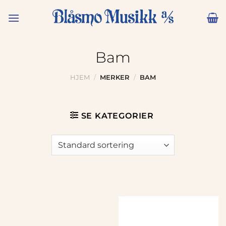
Skip
to
content
Bam
HJEM
/
MERKER
/
BAM
SE KATEGORIER