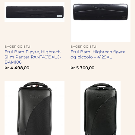
BAGER OG ETUI
BAGER OG ETUI
Etui Bam Fløyte, Hightech
Etui Bam, Hightech fløyte
Slim Panter PANT4019XLC-
og piccolo – 4129XL
BAM106
kr
4 498,00
kr
5 700,00