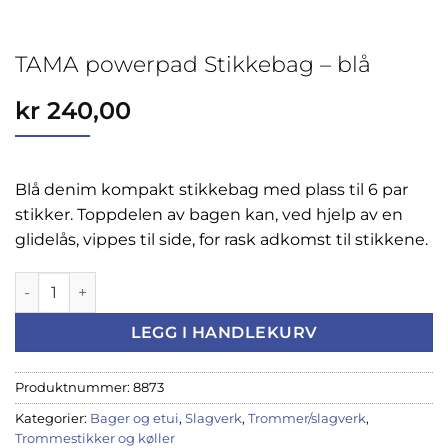
TAMA powerpad Stikkebag – blå
kr
240,00
Blå denim kompakt stikkebag med plass til 6 par
stikker. Toppdelen av bagen kan, ved hjelp av en
glidelås, vippes til side, for rask adkomst til stikkene.
TAMA powerpad Stikkebag - blå antall
LEGG I HANDLEKURV
Produktnummer:
8873
Kategorier:
Bager og etui
,
Slagverk
,
Trommer/slagverk
,
Trommestikker og køller