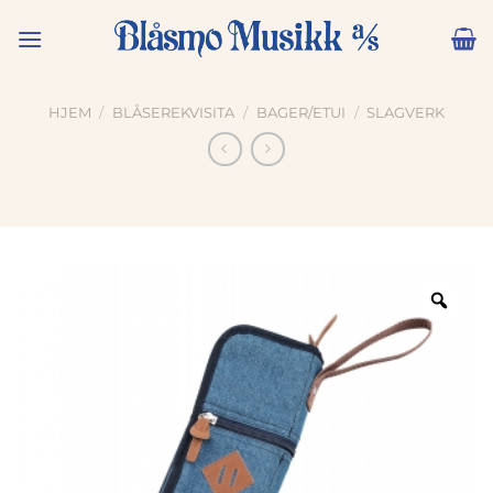
Skip
to
content
HJEM
/
BLÅSEREKVISITA
/
BAGER/ETUI
/
SLAGVERK
Zoo