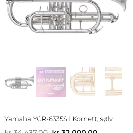
Yamaha YCR-6335SII Kornett, sølv
Opprinnelig
Nåværen
kr
34 437,00
kr
32 000,00