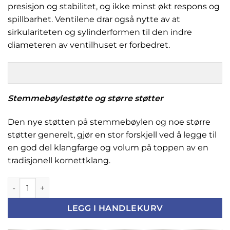
presisjon og stabilitet, og ikke minst økt respons og
spillbarhet. Ventilene drar også nytte av at
sirkulariteten og sylinderformen til den indre
diameteren av ventilhuset er forbedret.
Stemmebøylestøtte og større støtter
Den nye støtten på stemmebøylen og noe større
støtter generelt, gjør en stor forskjell ved å legge til
en god del klangfarge og volum på toppen av en
tradisjonell kornettklang.
Yamaha YCR-6335SII Kornett, sølv antall
LEGG I HANDLEKURV