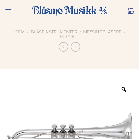
Skip
to
content
HJEM
/
BLÅSEINSTRUMENTER
/
MESSINGBLÅSERE
/
KORNETT
Zoo