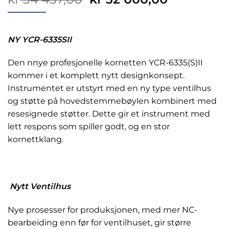
pris
pris
var:
er:
kr 34
kr 32
NY YCR-6335SII
437,00.
000,00.
Den nnye profesjonelle kornetten YCR-6335(S)II
kommer i et komplett nytt designkonsept.
Instrumentet er utstyrt med en ny type ventilhus
og støtte på hovedstemmebøylen kombinert med
resesignede støtter. Dette gir et instrument med
lett respons som spiller godt, og en stor
kornettklang.
Nytt Ventilhus
Nye prosesser for produksjonen, med mer NC-
bearbeiding enn før for ventilhuset, gir større