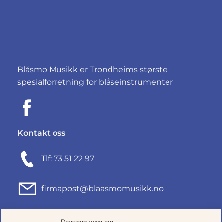
Blåsmo Musikk er Trondheims største
spesialforretning for blåseinstrumenter
Kontakt oss
Tlf: 73 51 22 97
firmapost@blaasmomusikk.no
Fjordgata 46, 7010 TRONDHEIM
Personvern og