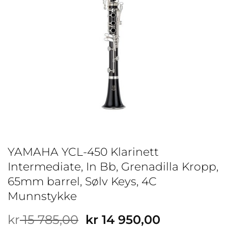
YAMAHA YCL-450 Klarinett
Intermediate, In Bb, Grenadilla Kropp,
65mm barrel, Sølv Keys, 4C
Munnstykke
Opprinnelig
Nåværend
kr
15 785,00
kr
14 950,00