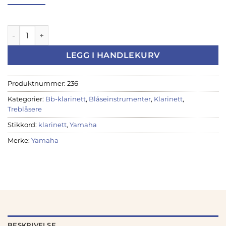
pris
pris
var:
er:
kr 15
kr 14
YAMAHA YCL-450 Klarinett Intermediate, In Bb, Grenadilla 
785,00.
950,00.
LEGG I HANDLEKURV
Produktnummer:
236
Kategorier:
Bb-klarinett
,
Blåseinstrumenter
,
Klarinett
,
Treblåsere
Stikkord:
klarinett
,
Yamaha
Merke:
Yamaha
BESKRIVELSE