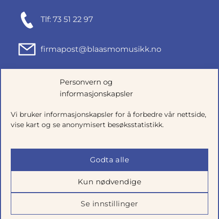
Tlf: 73 51 22 97
firmapost@blaasmomusikk.no
Fjordgata 46, 7010 TRONDHEIM
Personvern og
informasjonskapsler
Org.nr: 935434165
Vi bruker informasjonskapsler for å forbedre vår nettside,
vise kart og se anonymisert besøksstatistikk.
Godta alle
Kun nødvendige
Se innstillinger
Salgsbetingelser
|
Personvern
|
Cookie-innstillinger