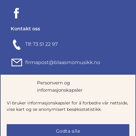
Kontakt oss
Tlf: 73 51 22 97
firmapost@blaasmomusikk.no
Fjordgata 46, 7010 TRONDHEIM
Personvern og
informasjonskapsler
Org.nr: 935434165
Vi bruker informasjonskapsler for å forbedre vår nettside,
vise kart og se anonymisert besøksstatistikk.
Godta alle