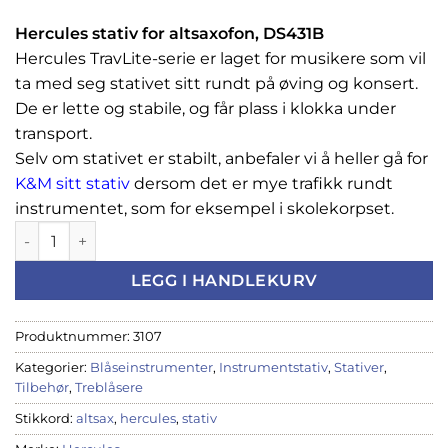
Hercules stativ for altsaxofon, DS431B
Hercules TravLite-serie er laget for musikere som vil
ta med seg stativet sitt rundt på øving og konsert.
De er lette og stabile, og får plass i klokka under
transport.
Selv om stativet er stabilt, anbefaler vi å heller gå for
K&M sitt stativ
dersom det er mye trafikk rundt
instrumentet, som for eksempel i skolekorpset.
Stativ Hercules TravLite - Altsax, DS431B antall
LEGG I HANDLEKURV
Produktnummer:
3107
Kategorier:
Blåseinstrumenter
,
Instrumentstativ
,
Stativer
,
Tilbehør
,
Treblåsere
Stikkord:
altsax
,
hercules
,
stativ