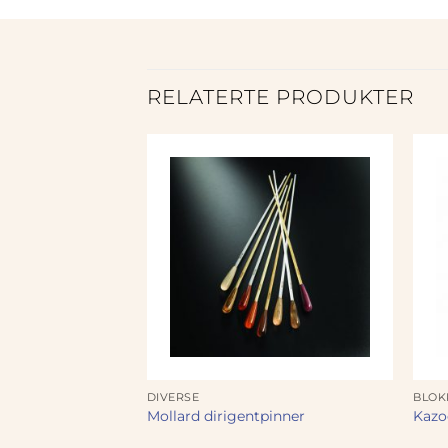
RELATERTE PRODUKTER
ER
DIVERSE
BLOK
rap for trompet
Mollard dirigentpinner
Kazoo