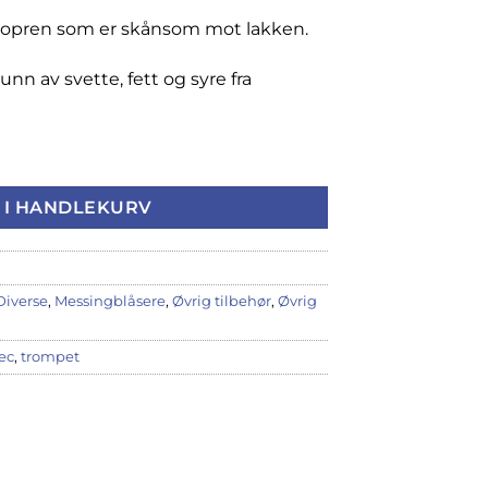
eopren som er skånsom mot lakken.
nn av svette, fett og syre fra
r for trompet L225 antall
 I HANDLEKURV
Diverse
,
Messingblåsere
,
Øvrig tilbehør
,
Øvrig
ec
,
trompet