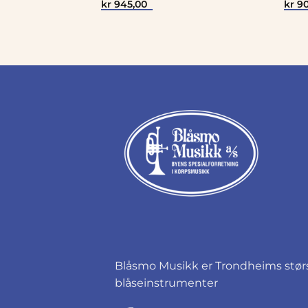
kr
945,00
kr
90
Blåsmo Musikk er Trondheims størst
blåseinstrumenter