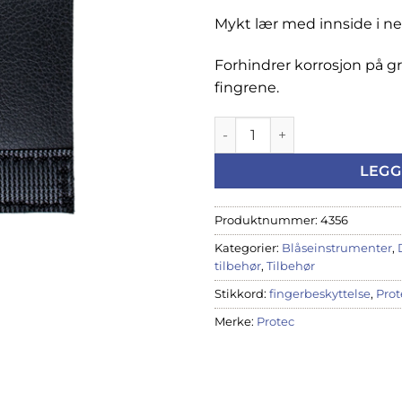
Mykt lær med innside i n
Forhindrer korrosjon på gru
fingrene.
Protec fingerbeskyttelse i læ
LEGG
Produktnummer:
4356
Kategorier:
Blåseinstrumenter
,
tilbehør
,
Tilbehør
Stikkord:
fingerbeskyttelse
,
Prot
Merke:
Protec