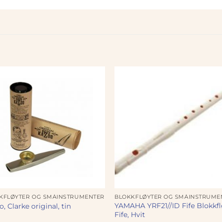
KFLØYTER OG SMÅINSTRUMENTER
BLOKKFLØYTER OG SMÅINSTRUME
YAMAHA YRF21//ID Fife Blokkfl
, Clarke original, tin
Fife, Hvit