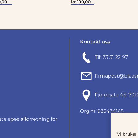
,00
kr
190,00
Kontakt oss
Tlf: 73 51 22 97
firmapost@blaas
Fjordgata 46, 7
Org.nr: 935434165
e spesialforretning for
Vi bruker