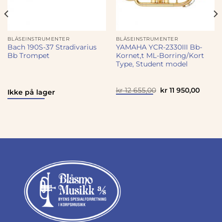
BLÅSEINSTRUMENTER
BLÅSEINSTRUMENTER
Bach 190S-37 Stradivarius
YAMAHA YCR-2330III Bb-
Bb Trompet
Kornet,t ML-Borring/Kort
Type, Student model
Opprinnelig
Nåvær
kr
12 655,00
kr
11 950,00
Ikke på lager
pris
pris
var:
er:
kr 12
kr 11
655,00.
950,00