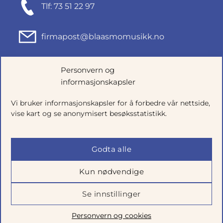
Tlf: 73 51 22 97
firmapost@blaasmomusikk.no
Fjordgata 46, 7010 TRONDHEIM
Personvern og
informasjonskapsler
Org.nr: 935434165
Vi bruker informasjonskapsler for å forbedre vår nettside,
vise kart og se anonymisert besøksstatistikk.
Godta alle
Kun nødvendige
Se innstillinger
Salgsbetingelser
|
Personvern
|
Cookie-innstillinger
Personvern og cookies
Utviklet av
Talkto