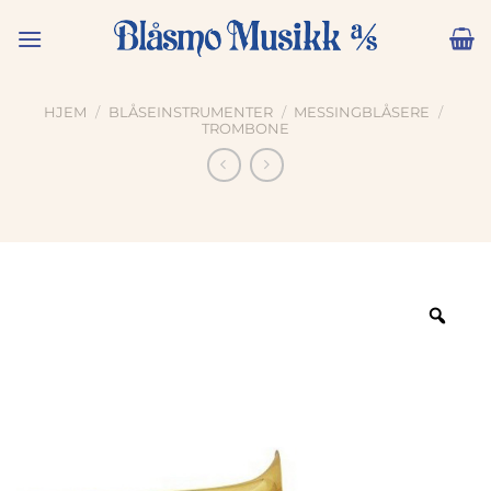
Skip
to
content
HJEM
/
BLÅSEINSTRUMENTER
/
MESSINGBLÅSERE
/
TROMBONE
Zoo