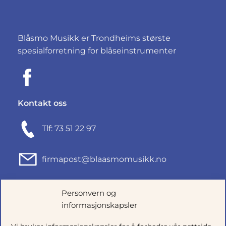
Blåsmo Musikk er Trondheims største
spesialforretning for blåseinstrumenter
Kontakt oss
Tlf: 73 51 22 97
firmapost@blaasmomusikk.no
Fjordgata 46, 7010 TRONDHEIM
Personvern og
informasjonskapsler
Org.nr: 935434165