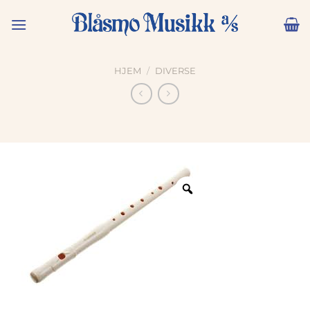
Skip
to
content
HJEM
/
DIVERSE
Zoom