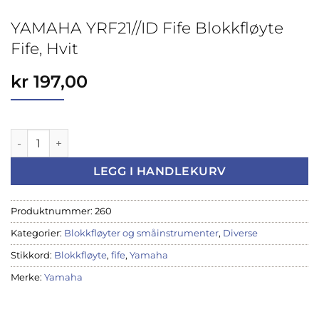
YAMAHA YRF21//ID Fife Blokkfløyte
Fife, Hvit
kr
197,00
YAMAHA YRF21//ID Fife Blokkfløyte Fife, Hvit antall
LEGG I HANDLEKURV
Produktnummer:
260
Kategorier:
Blokkfløyter og småinstrumenter
,
Diverse
Stikkord:
Blokkfløyte
,
fife
,
Yamaha
Merke:
Yamaha