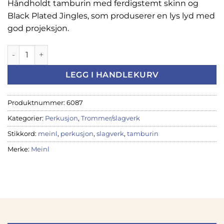
Håndholdt tamburin med ferdigstemt skinn og
Black Plated Jingles, som produserer en lys lyd med
god projeksjon.
Meinl tamburin, TAH2BK-R-TF antall
LEGG I HANDLEKURV
Produktnummer:
6087
Kategorier:
Perkusjon
,
Trommer/slagverk
Stikkord:
meinl
,
perkusjon
,
slagverk
,
tamburin
Merke:
Meinl