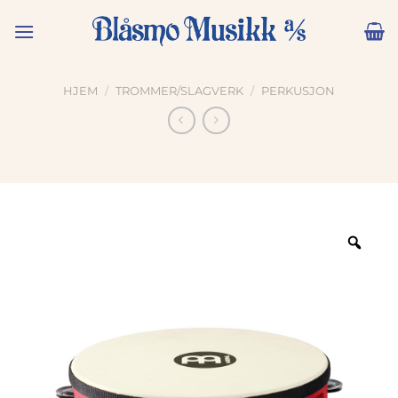
Skip
to
content
HJEM
/
TROMMER/SLAGVERK
/
PERKUSJON
Zoo