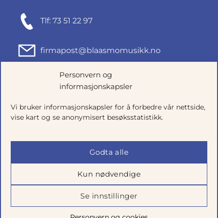
Tlf: 73 51 22 97
firmapost@blaasmomusikk.no
Personvern og
Fjordgata 46, 7010 TRONDHEIM
informasjonskapsler
Org.nr: 935434165
Vi bruker informasjonskapsler for å forbedre vår nettside,
vise kart og se anonymisert besøksstatistikk.
Godta alle
Kun nødvendige
Se innstillinger
Salgsbetingelser
|
Personvern
|
Cookie-innstillinger
Personvern og cookies