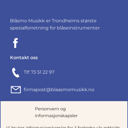
Blåsmo Musikk er Trondheims største
spesialforretning for blåseinstrumenter
Kontakt oss
Tlf: 73 51 22 97
firmapost@blaasmomusikk.no
Fjordgata 46, 7010 TRONDHEIM
Personvern og
informasjonskapsler
Org.nr: 935434165
Vi bruker informasjonskapsler for å forbedre vår nettside,