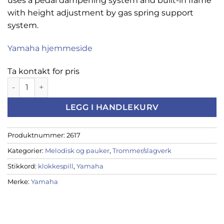
uses a pedal dampening system and built-in frame
with height adjustment by gas spring support
system.
Yamaha hjemmeside
Ta kontakt for pris
Yamaha klokkespill YG-2500 antall
LEGG I HANDLEKURV
Produktnummer:
2617
Kategorier:
Melodisk og pauker
,
Trommer/slagverk
Stikkord:
klokkespill
,
Yamaha
Merke:
Yamaha