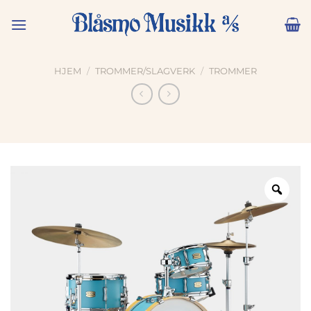
Skip
to
content
HJEM
/
TROMMER/SLAGVERK
/
TROMMER
Zoo