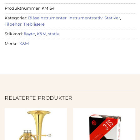
Produktnummer:
KM154
Kategorier:
Blåseinstrumenter
,
Instrumentstativ
,
Stativer
,
Tilbehør
,
Treblåsere
Stikkord:
fløyte
,
K&M
,
stativ
Merke:
K&M
RELATERTE PRODUKTER