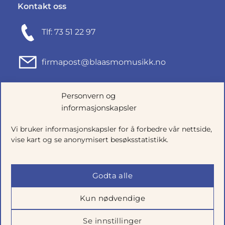
Kontakt oss
Tlf: 73 51 22 97
firmapost@blaasmomusikk.no
Fjordgata 46, 7010 TRONDHEIM
Personvern og
informasjonskapsler
Org.nr: 935434165
Vi bruker informasjonskapsler for å forbedre vår nettside,
vise kart og se anonymisert besøksstatistikk.
Godta alle
Kun nødvendige
Se innstillinger