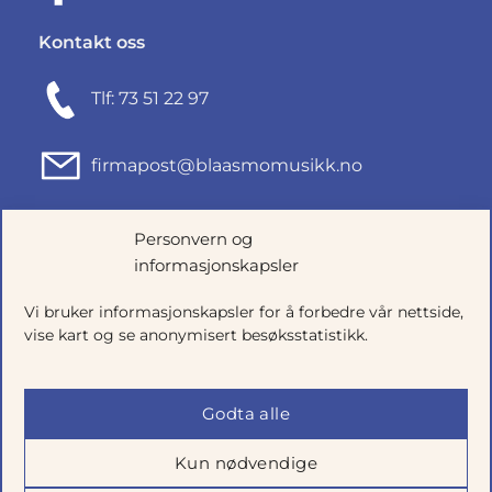
Kontakt oss
Tlf: 73 51 22 97
firmapost@blaasmomusikk.no
Fjordgata 46, 7010 TRONDHEIM
Personvern og
informasjonskapsler
Org.nr: 935434165
Vi bruker informasjonskapsler for å forbedre vår nettside,
vise kart og se anonymisert besøksstatistikk.
Godta alle
Kun nødvendige