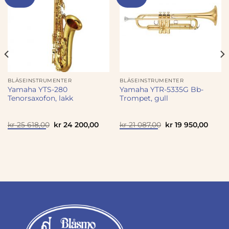
BLÅSEINSTRUMENTER
BLÅSEINSTRUMENTER
Yamaha YTS-280
Yamaha YTR-5335G Bb-
Tenorsaxofon, lakk
Trompet, gull
Opprinnelig
Nåværende
Opprinnelig
Nåvæ
kr
25 618,00
kr
24 200,00
kr
21 087,00
kr
19 950,00
pris
pris
pris
pris
var:
er:
var:
er:
kr 25
kr 24
kr 21
kr 19
618,00.
200,00.
087,00.
950,0