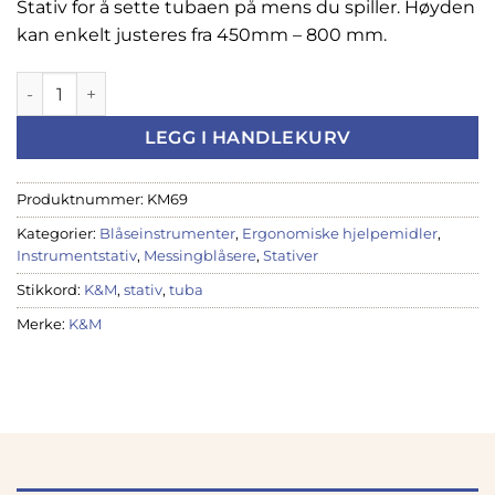
Stativ for å sette tubaen på mens du spiller. Høyden
kan enkelt justeres fra 450mm – 800 mm.
K&M 149/50 Tuba spillestativ 450-800 mm (sittende) antall
LEGG I HANDLEKURV
Produktnummer:
KM69
Kategorier:
Blåseinstrumenter
,
Ergonomiske hjelpemidler
,
Instrumentstativ
,
Messingblåsere
,
Stativer
Stikkord:
K&M
,
stativ
,
tuba
Merke:
K&M