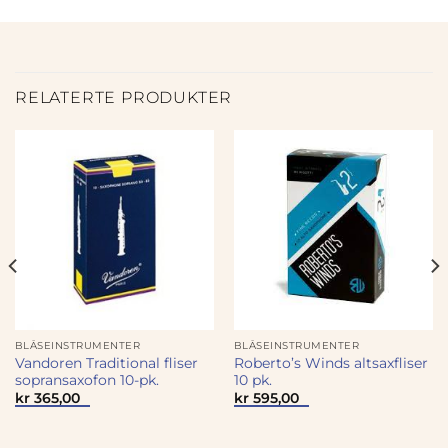
RELATERTE PRODUKTER
BLÅSEINSTRUMENTER
BLÅSEINSTRUMENTER
Vandoren Traditional fliser
Roberto’s Winds altsaxfliser
sopransaxofon 10-pk.
10 pk.
værende
kr
365,00
kr
595,00
s
43