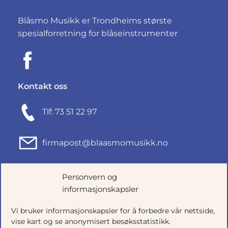
Blåsmo Musikk er Trondheims største
spesialforretning for blåseinstrumenter
Kontakt oss
Tlf: 73 51 22 97
firmapost@blaasmomusikk.no
Fjordgata 46, 7010 TRONDHEIM
Personvern og
informasjonskapsler
Org.nr: 935434165
Vi bruker informasjonskapsler for å forbedre vår nettside,
vise kart og se anonymisert besøksstatistikk.