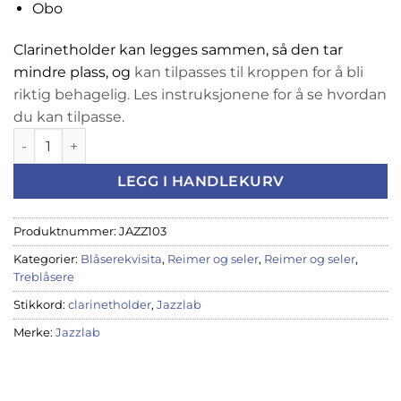
Obo
Clarinetholder kan legges sammen, så den tar
mindre plass, og
kan tilpasses til kroppen for å bli
riktig behagelig. Les instruksjonene for å se hvordan
du kan tilpasse.
JazzLab clarinetHolder for sopransax, klarinett og obo antal
LEGG I HANDLEKURV
Produktnummer:
JAZZ103
Kategorier:
Blåserekvisita
,
Reimer og seler
,
Reimer og seler
,
Treblåsere
Stikkord:
clarinetholder
,
Jazzlab
Merke:
Jazzlab