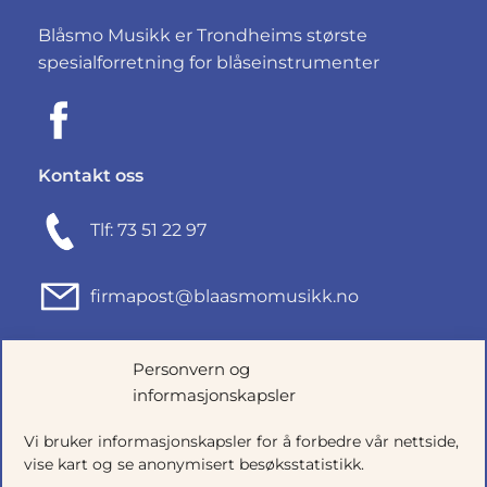
Blåsmo Musikk er Trondheims største
spesialforretning for blåseinstrumenter
Kontakt oss
Tlf: 73 51 22 97
firmapost@blaasmomusikk.no
Fjordgata 46, 7010 TRONDHEIM
Personvern og
informasjonskapsler
Org.nr: 935434165
Vi bruker informasjonskapsler for å forbedre vår nettside,
vise kart og se anonymisert besøksstatistikk.