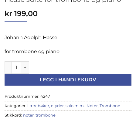
kr
199,00
Johann Adolph Hasse
for trombone og piano
Hasse suite for trombone og piano antall
LEGG I HANDLEKURV
Produktnummer:
4247
Kategorier:
Lærebøker, etyder, solo m.m.
,
Noter
,
Trombone
Stikkord:
noter
,
trombone