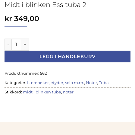
Midt i blinken Ess tuba 2
kr
349,00
Midt i blinken Ess tuba 2 antall
LEGG I HANDLEKURV
Produktnummer:
562
Kategorier:
Lærebøker, etyder, solo m.m.
,
Noter
,
Tuba
Stikkord:
midt i blinken tuba
,
noter