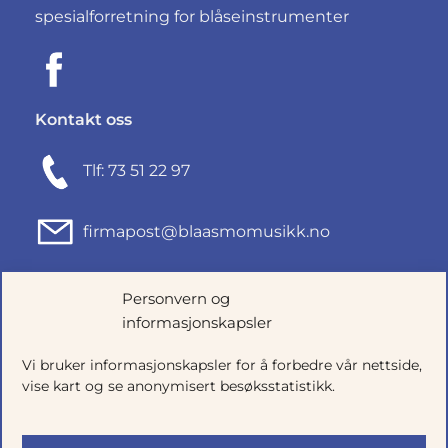
spesialforretning for blåseinstrumenter
Kontakt oss
Tlf: 73 51 22 97
firmapost@blaasmomusikk.no
Fjordgata 46, 7010 TRONDHEIM
Personvern og
informasjonskapsler
Org.nr: 935434165
Vi bruker informasjonskapsler for å forbedre vår nettside,
vise kart og se anonymisert besøksstatistikk.