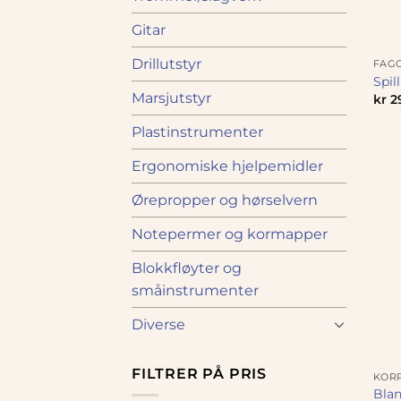
Gitar
Drillutstyr
FAG
Spill
Marsjutstyr
kr
2
Plastinstrumenter
Ergonomiske hjelpemidler
Ørepropper og hørselvern
Notepermer og kormapper
Blokkfløyter og
småinstrumenter
Diverse
FILTRER PÅ PRIS
KOR
Blan