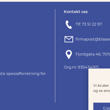
Kontakt oss
Tlf: 73 51 22 97
firmapost@blaas
Fjordgata 46, 7
Org.nr: 935434165
e spesialforretning for
Vi bruker
og se ano
God