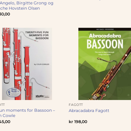
 Angelo, Birgitte Grong og
che Hovstein Olsen
30,00
OTT
FAGOTT
Fun moments for Bassoon –
Abracadabra Fagott
n Cowle
45,00
kr
198,00