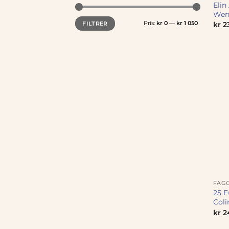
Elin
Wen
Min.
Makspris
Pris:
kr 0
—
kr 1 050
FILTRER
kr
2
pris
FAG
25 
Coli
kr
2