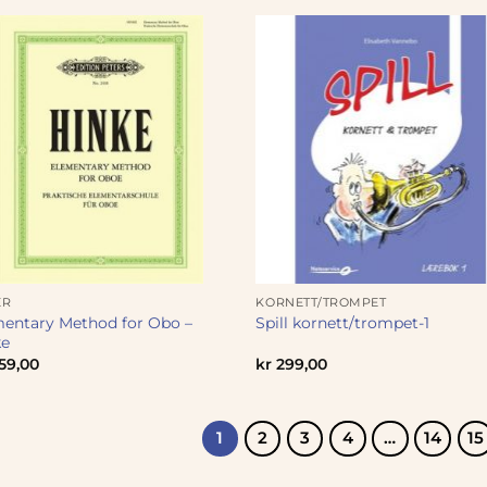
ER
KORNETT/TROMPET
entary Method for Obo –
Spill kornett/trompet-1
ke
59,00
kr
299,00
1
2
3
4
…
14
15