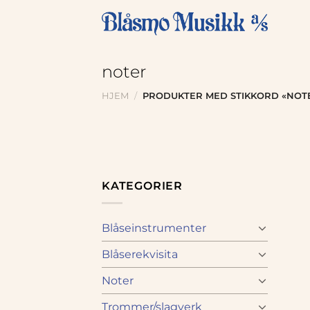
Skip
to
content
noter
HJEM
/
PRODUKTER MED STIKKORD «NOT
KATEGORIER
Blåseinstrumenter
Blåserekvisita
Noter
Trommer/slagverk