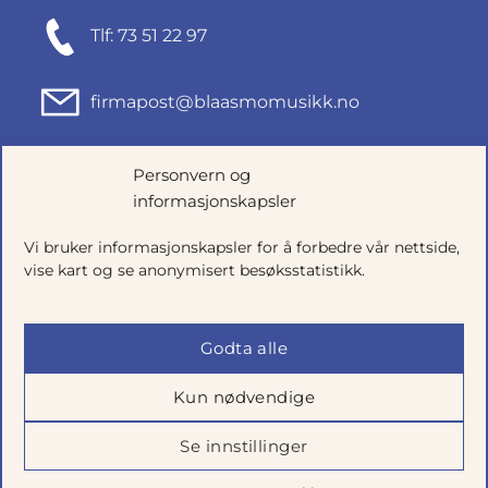
Tlf: 73 51 22 97
firmapost@blaasmomusikk.no
Fjordgata 46, 7010 TRONDHEIM
Personvern og
informasjonskapsler
Org.nr: 935434165
Vi bruker informasjonskapsler for å forbedre vår nettside,
vise kart og se anonymisert besøksstatistikk.
Godta alle
Kun nødvendige
Se innstillinger
Salgsbetingelser
|
Personvern
|
Cookie-innstillinger