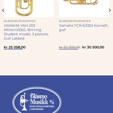
BLÅSEINSTRUMENTER
BLÅSEINSTRUMENTER
YAMAHA YAH-203
Yamaha YCR-6335II Kornett,
Althorn/Eb/L-Borring
gull
Student model, 3 pistons,
Gull Lakked
Opprinnelig
Nåvæ
kr
25 058,00
kr
32 305,00
kr
30 500,00
pris
pris
var:
er:
kr 32
kr 30
305,00.
500,0