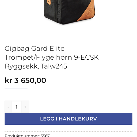
Gigbag Gard Elite
Trompet/Flygelhorn 9-ECSK
Ryggsekk, Talw245
kr
3 650,00
Gigbag Gard Elite Trompet/Flygelhorn 9-ECSK Ryggsekk, Ta
LEGG I HANDLEKURV
Produktnummer:
3567