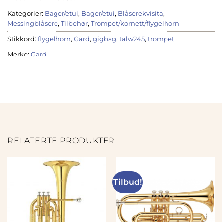
Kategorier:
Bager/etui
,
Bager/etui
,
Blåserekvisita
,
Messingblåsere
,
Tilbehør
,
Trompet/kornett/flygelhorn
Stikkord:
flygelhorn
,
Gard
,
gigbag
,
talw245
,
trompet
Merke:
Gard
RELATERTE PRODUKTER
Tilbud!