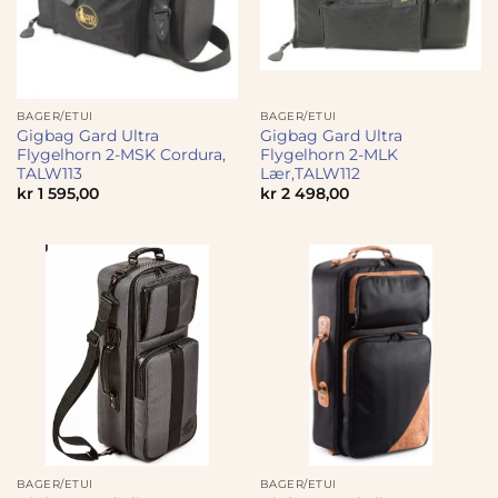
BAGER/ETUI
BAGER/ETUI
Gigbag Gard Ultra
Gigbag Gard Ultra
Flygelhorn 2-MSK Cordura,
Flygelhorn 2-MLK
TALW113
Lær,TALW112
kr
1 595,00
kr
2 498,00
BAGER/ETUI
BAGER/ETUI