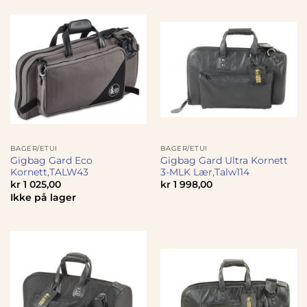
BAGER/ETUI
BAGER/ETUI
Gigbag Gard Eco
Gigbag Gard Ultra Kornett
Kornett,TALW43
3-MLK Lær,Talw114
kr
1 025,00
kr
1 998,00
Ikke på lager