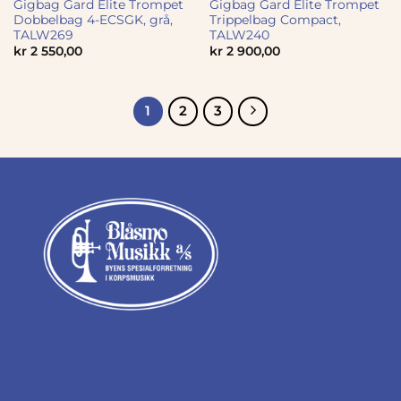
Gigbag Gard Elite Trompet
Gigbag Gard Elite Trompet
Dobbelbag 4-ECSGK, grå,
Trippelbag Compact,
TALW269
TALW240
kr
2 550,00
kr
2 900,00
1
2
3