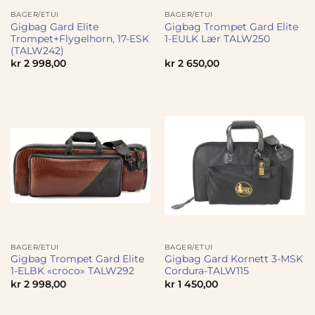
BAGER/ETUI
BAGER/ETUI
Gigbag Gard Elite
Gigbag Trompet Gard Elite
Trompet+Flygelhorn, 17-ESK
1-EULK Lær TALW250
(TALW242)
kr
2 998,00
kr
2 650,00
BAGER/ETUI
BAGER/ETUI
Gigbag Trompet Gard Elite
Gigbag Gard Kornett 3-MSK
1-ELBK «croco» TALW292
Cordura-TALW115
kr
2 998,00
kr
1 450,00