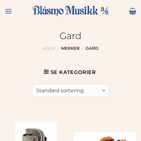
Skip
to
content
Gard
HJEM
/
MERKER
/
GARD
SE KATEGORIER