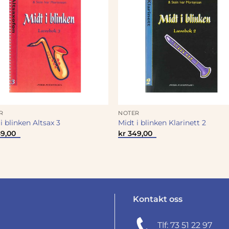
R
NOTER
i blinken Altsax 3
Midt i blinken Klarinett 2
9,00
kr
349,00
Kontakt oss
Tlf: 73 51 22 97