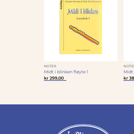
NOTER
NOTE
s Tuba 3
Midt i blinken fløyte 1
Midt 
kr
299,00
kr
38