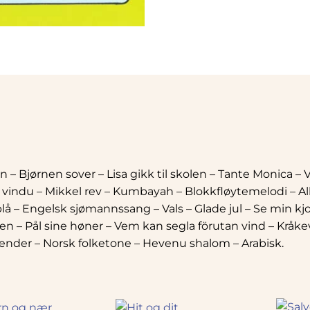
 Bjørnen sover – Lisa gikk til skolen – Tante Monica – Va
et vindu – Mikkel rev – Kumbayah – Blokkfløytemelodi – Al
å – Engelsk sjømannssang – Vals – Glade jul – Se min kj
en – Pål sine høner – Vem kan segla förutan vind – Kråke
ender – Norsk folketone – Hevenu shalom – Arabisk.