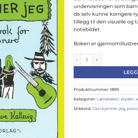
undervisningen som barna 
de selv kunne korrigere ry
tillegg til den visuelle o
notebildet.
Boken er gjennomillustrer
Salve Kallevig: Den kjenner j
LEGG
Produktnummer:
1899
Kategorier:
Lærebøker, etyder, 
Stikkord:
Den kjenner jeg
,
pian