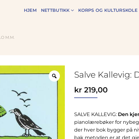
HJEM
NETTBUTIKK
KORPS OG KULTURSKOLE
O M.M.
Salve Kallevig: 
Zoom
kr
219,00
SALVE KALLEVIG:
Den kje
pianolærebøker for nybegy
der hver bok bygger på ni
bak metoden er at det g