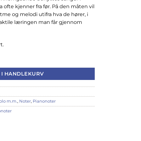
ofte kjenner fra før. På den måten vil
tme og melodi utifra hva de hører, i
g taktile læringen man får gjennom
t.
eg antall
 I HANDLEKURV
solo m.m.
,
Noter
,
Pianonoter
onoter