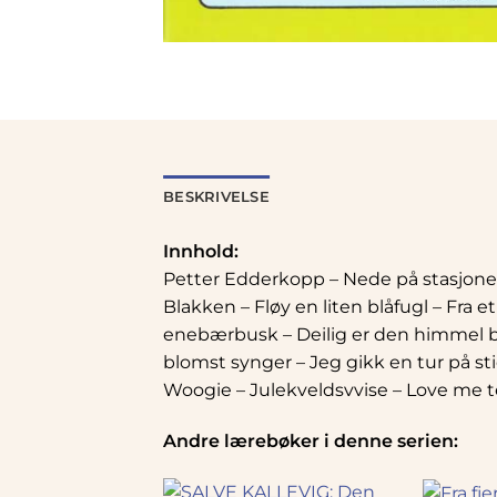
BESKRIVELSE
Innhold:
Petter Edderkopp – Nede på stasjonen –
Blakken – Fløy en liten blåfugl – Fra 
enebærbusk – Deilig er den himmel bl
blomst synger – Jeg gikk en tur på sti
Woogie – Julekveldsvvise – Love me t
Andre lærebøker i denne serien: