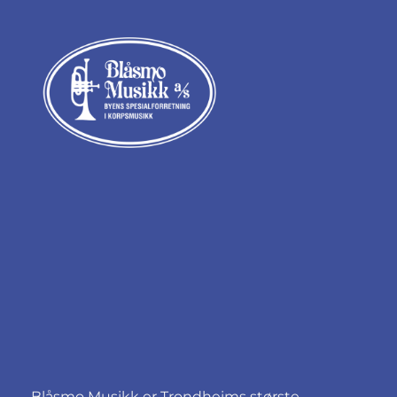
Blåsmo Musikk er Trondheims største