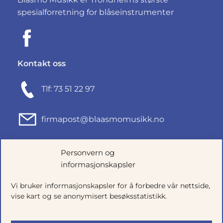
spesialforretning for blåseinstrumenter
Kontakt oss
Tlf: 73 51 22 97
firmapost@blaasmomusikk.no
Fjordgata 46, 7010 TRONDHEIM
Personvern og
informasjonskapsler
Org.nr: 935434165
Vi bruker informasjonskapsler for å forbedre vår nettside,
vise kart og se anonymisert besøksstatistikk.