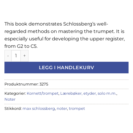
This book demonstrates Schlossberg’s well-
regarded methods on mastering the trumpet. It is
especially useful for developing the upper register,
from G2 to C5.
Daily Drills & Technical Studies - Max Schlossberg antall
LEGG I HANDLEKURV
Produktnummer:
3275
Kategorier:
Kornett/trompet
,
Lærebøker, etyder, solo m.m.
,
Noter
Stikkord:
max schlossberg
,
noter
,
trompet