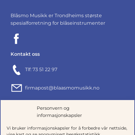
Blåsmo Musikk er Trondheims største
spesialforretning for blåseinstrumenter
Kontakt oss
Tlf: 73 51 22 97
firmapost@blaasmomusikk.no
Fjordgata 46, 7010 TRONDHEIM
Personvern og
informasjonskapsler
Org.nr: 935434165
Vi bruker informasjonskapsler for å forbedre vår nettside,
vise kart og se anonymisert besøksstatistikk.