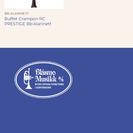
BB-KLARINETT
Buffet Crampon RC
PRESTIGE Bb-klarinett