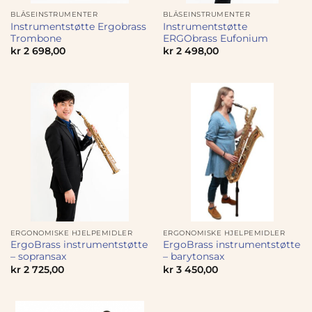
BLÅSEINSTRUMENTER
BLÅSEINSTRUMENTER
Instrumentstøtte Ergobrass
Instrumentstøtte
Trombone
ERGObrass Eufonium
kr
2 698,00
kr
2 498,00
ERGONOMISKE HJELPEMIDLER
ERGONOMISKE HJELPEMIDLER
ErgoBrass instrumentstøtte
ErgoBrass instrumentstøtte
– sopransax
– barytonsax
kr
2 725,00
kr
3 450,00