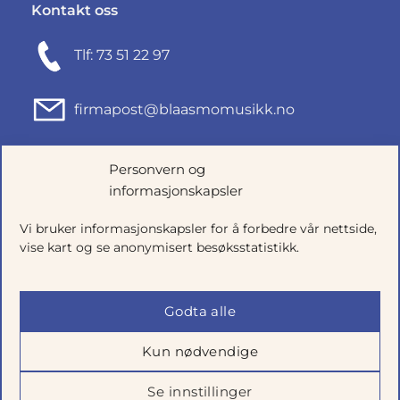
Kontakt oss
Tlf: 73 51 22 97
firmapost@blaasmomusikk.no
Fjordgata 46, 7010 TRONDHEIM
Personvern og
informasjonskapsler
Org.nr: 935434165
Vi bruker informasjonskapsler for å forbedre vår nettside,
vise kart og se anonymisert besøksstatistikk.
Godta alle
Kun nødvendige
Se innstillinger