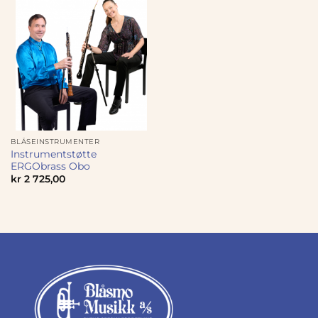
BLÅSEINSTRUMENTER
Instrumentstøtte
ERGObrass Obo
kr
2 725,00