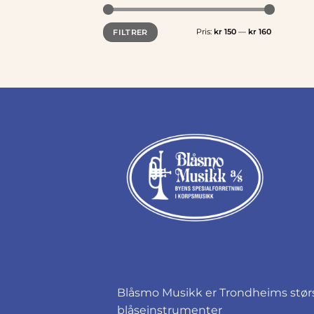
Min.
Makspris
Pris:
kr 150
—
kr 160
FILTRER
pris
Blåsmo Musikk er Trondheims størst
blåseinstrumenter