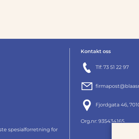
Kontakt oss
Tlf: 73 51 22 97
firmapost@blaas
Fjordgata 46, 7
Org.nr: 935434165
e spesialforretning for