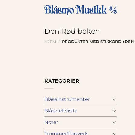
Skip
to
content
Den Rød boken
HJEM
/
PRODUKTER MED STIKKORD «DEN
KATEGORIER
Blåseinstrumenter
Blåserekvisita
Noter
Trommer/slagverk