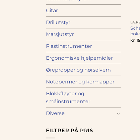
Gitar
Drillutstyr
LÆRE
Scha
bok
Marsjutstyr
kr
15
Plastinstrumenter
Ergonomiske hjelpemidler
Ørepropper og hørselvern
Notepermer og kormapper
Blokkfløyter og
småinstrumenter
Diverse
FILTRER PÅ PRIS