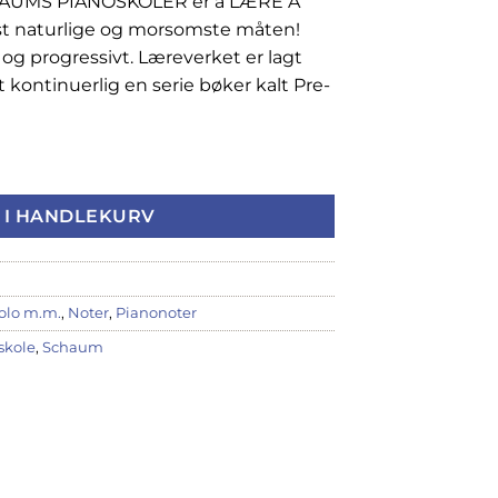
HAUMS PIANOSKOLER er å LÆRE Å
t naturlige og morsomste måten!
og progressivt. Læreverket er lagt
 kontinuerlig en serie bøker kalt Pre-
 røde boken antall
 I HANDLEKURV
solo m.m.
,
Noter
,
Pianonoter
skole
,
Schaum