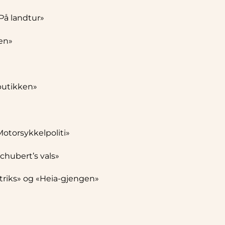
På landtur»
en»
butikken»
Motorsykkelpoliti»
Schubert’s vals»
triks» og «Heia-gjengen»