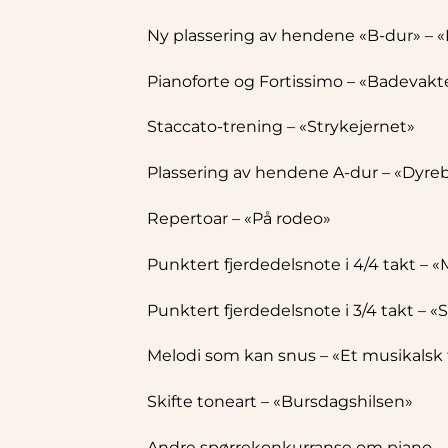
Ny plassering av hendene «B-dur» – «
Pianoforte og Fortissimo – «Badevakt
Staccato-trening – «Strykejernet»
Plassering av hendene A-dur – «Dyre
Repertoar – «På rodeo»
Punktert fjerdedelsnote i 4/4 takt – «
Punktert fjerdedelsnote i 3/4 takt – «
Melodi som kan snus – «Et musikalsk 
Skifte toneart – «Bursdagshilsen»
Andre spørrekonkurranse om piano