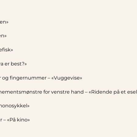
pen»
en»
efisk»
va er best?»
 og fingernummer – «Vuggevise»
entsmønstre for venstre hand – «Ridende på et esel
 monosykkel»
r – «På kino»