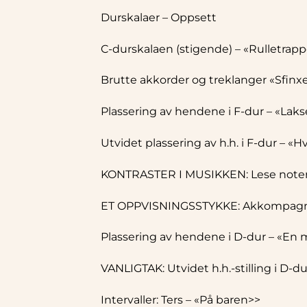
Durskalaer – Oppsett
C-durskalaen (stigende) – «Rulletrap
Brutte akkorder og treklanger «Sfinx
Plassering av hendene i F-dur – «Laks
Utvidet plassering av h.h. i F-dur – «H
KONTRASTER I MUSIKKEN: Lese noter
ET OPPVISNINGSSTYKKE: Akkompagnem
Plassering av hendene i D-dur – «En
VANLIGTAK: Utvidet h.h.-stilling i D-du
Intervaller: Ters – «På baren>>