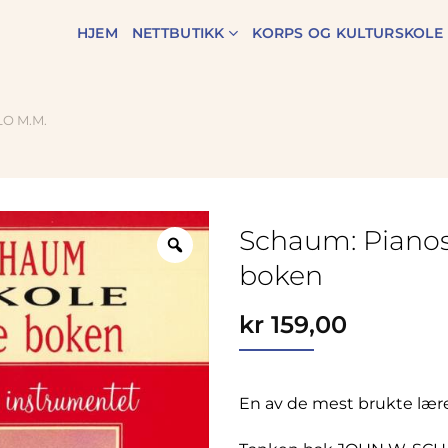
HJEM
NETTBUTIKK
KORPS OG KULTURSKOLE
O M.M.
Schaum: Pianos
Zoom
boken
kr
159,00
En av de mest brukte lær