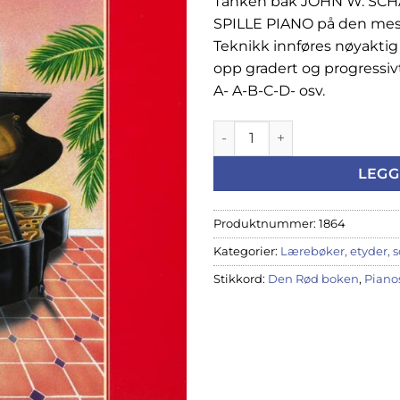
Tanken bak JOHN W. SC
SPILLE PIANO på den mes
Teknikk innføres nøyaktig 
opp gradert og progressivt
A- A-B-C-D- osv.
Schaum: Pianoskole A – Den
LEGG
Produktnummer:
1864
Kategorier:
Lærebøker, etyder, 
Stikkord:
Den Rød boken
,
Piano