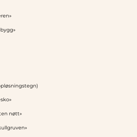
eren»
t bygg»
oppløsningstegn)
resko»
iten nøtt»
kullgruven»