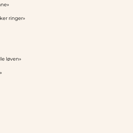
ane»
ker ringer»
lle løven»
»
»