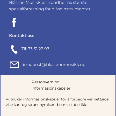
Blåsmo Musikk er Trondheims største
spesialforretning for blåseinstrumenter
Kontakt oss
Tlf: 73 51 22 97
firmapost@blaasmomusikk.no
Fjordgata 46, 7010 TRONDHEIM
Personvern og
informasjonskapsler
Org.nr: 935434165
Vi bruker informasjonskapsler for å forbedre vår nettside,
vise kart og se anonymisert besøksstatistikk.