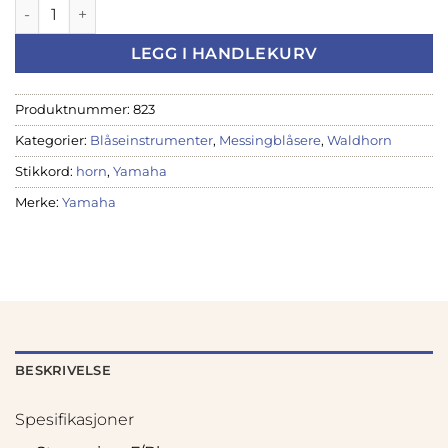
Yamaha YHR-869D Waldhorn - Avtagbar klokke antall
LEGG I HANDLEKURV
Produktnummer:
823
Kategorier:
Blåseinstrumenter
,
Messingblåsere
,
Waldhorn
Stikkord:
horn
,
Yamaha
Merke:
Yamaha
BESKRIVELSE
Spesifikasjoner