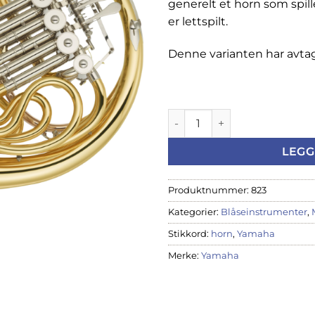
generelt et horn som spil
er lettspilt.
Denne varianten har avta
Yamaha YHR-671D Waldhorn -
LEGG
Produktnummer:
823
Kategorier:
Blåseinstrumenter
,
Stikkord:
horn
,
Yamaha
Merke:
Yamaha