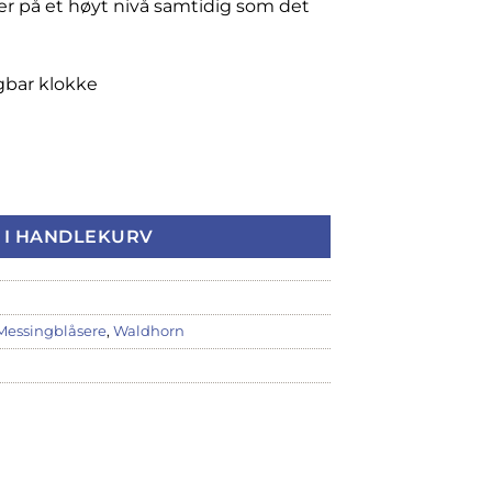
ler på et høyt nivå samtidig som det
gbar klokke
 Avtagbar klokke antall
 I HANDLEKURV
Messingblåsere
,
Waldhorn