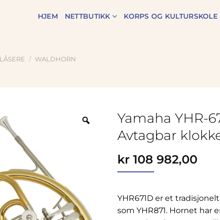
HJEM
NETTBUTIKK
KORPS OG KULTURSKOLE
LÅSERE
/
WALDHORN
Yamaha YHR-67
Zoom
Avtagbar klokk
kr
108 982,00
YHR671D er et tradisjonel
som YHR871. Hornet har en