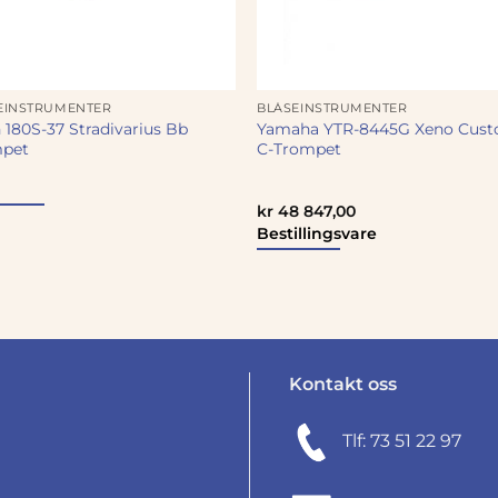
EINSTRUMENTER
BLÅSEINSTRUMENTER
 180S-37 Stradivarius Bb
Yamaha YTR-8445G Xeno Cus
pet
C-Trompet
kr
48 847,00
Bestillingsvare
Kontakt oss
Tlf: 73 51 22 97