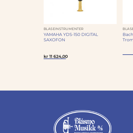
ER
BLÅSEINSTRUMENTER
BLÅS
 Bb-Klarinett,
YAMAHA YDS-150 DIGITAL
Bach
SAXOFON
Trom
innelig
Nåværende
650,00
kr
11 624,00
pris
er:
kr 8
0.
650,00.