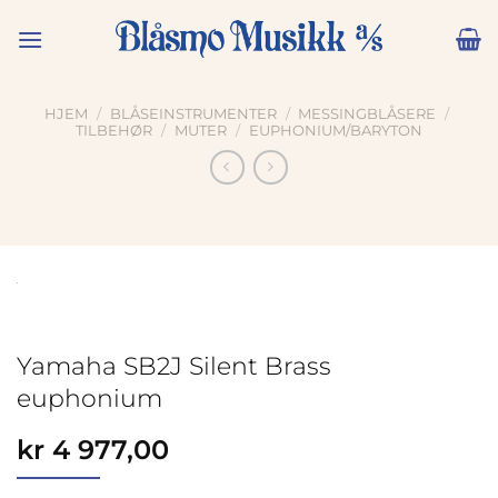
Skip
to
content
HJEM
/
BLÅSEINSTRUMENTER
/
MESSINGBLÅSERE
/
TILBEHØR
/
MUTER
/
EUPHONIUM/BARYTON
Zoom
Yamaha SB2J Silent Brass
euphonium
kr
4 977,00