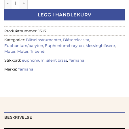
Yamaha SB2J Silent Brass euphonium antall
LEGG I HANDLEKURV
Produktnummer:
1307
Kategorier:
Blåseinstrumenter
,
Blåserekvisita
,
Euphonium/baryton
,
Euphonium/baryton
,
Messingblåsere
,
Muter
,
Muter
,
Tilbehør
Stikkord:
euphonium
,
silent brass
,
Yamaha
Merke:
Yamaha
BESKRIVELSE