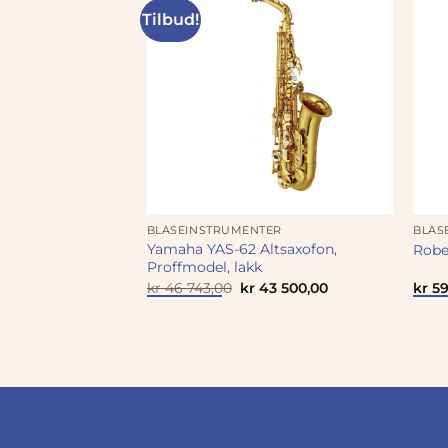
Tilbud!
ER
BLÅSEINSTRUMENTER
BLÅS
er Bb-klarinett 10
Yamaha YAS-62 Altsaxofon,
Rober
Proffmodel, lakk
Opprinnelig
Nåværende
kr
46 743,00
kr
43 500,00
kr
59
pris
pris
var:
er:
kr 46
kr 43
743,00.
500,00.