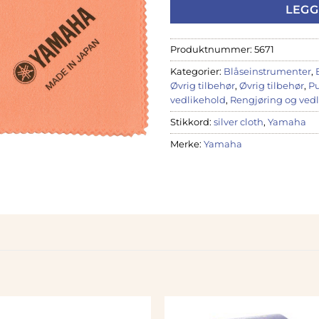
LEGG
Produktnummer:
5671
Kategorier:
Blåseinstrumenter
,
Øvrig tilbehør
,
Øvrig tilbehør
,
Pu
vedlikehold
,
Rengjøring og ved
Stikkord:
silver cloth
,
Yamaha
Merke:
Yamaha