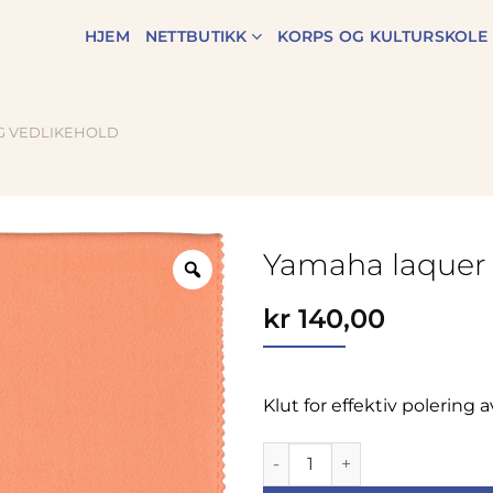
HJEM
NETTBUTIKK
KORPS OG KULTURSKOLE
G VEDLIKEHOLD
Yamaha laquer 
Zoom
kr
140,00
Klut for effektiv polering 
Yamaha laquer cloth antall