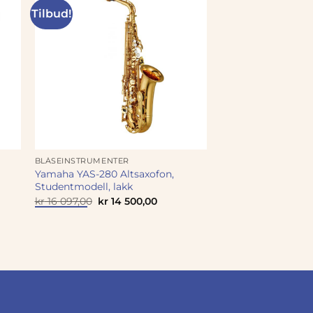
Tilbud!
BLÅSEINSTRUMENTER
Yamaha YAS-280 Altsaxofon,
Studentmodell, lakk
Opprinnelig
Nåværende
kr
16 097,00
kr
14 500,00
pris
pris
var:
er:
kr 16
kr 14
097,00.
500,00.