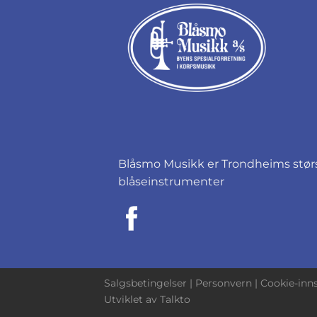
Blåsmo Musikk er Trondheims størst
blåseinstrumenter
Salgsbetingelser
|
Personvern
|
Cookie-inns
Utviklet av
Talkto