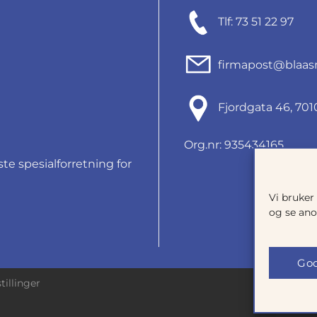
Tlf: 73 51 22 97
firmapost@blaas
Fjordgata 46, 7
Org.nr: 935434165
e spesialforretning for
Vi bruker
og se ano
God
tillinger