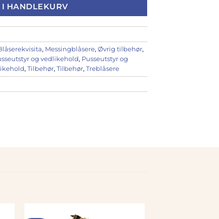
 I HANDLEKURV
Blåserekvisita
,
Messingblåsere
,
Øvrig tilbehør
,
sseutstyr og vedlikehold
,
Pusseutstyr og
likehold
,
Tilbehør
,
Tilbehør
,
Treblåsere