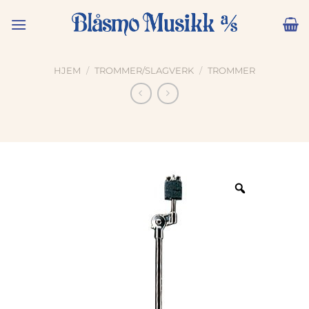
Skip
to
content
HJEM
/
TROMMER/SLAGVERK
/
TROMMER
Zoom