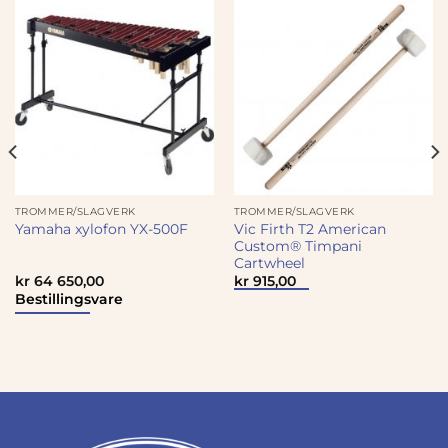
TROMMER/SLAGVERK
TROMMER/SLAGVERK
Vic Firth T2 American
Yamaha xylofon YX-500F
Custom® Timpani
Cartwheel
kr
64 650,00
kr
915,00
Bestillingsvare