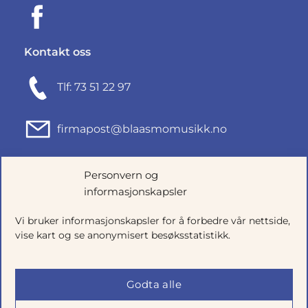
Kontakt oss
Tlf: 73 51 22 97
firmapost@blaasmomusikk.no
Fjordgata 46, 7010 TRONDHEIM
Personvern og
informasjonskapsler
Org.nr: 935434165
Vi bruker informasjonskapsler for å forbedre vår nettside,
vise kart og se anonymisert besøksstatistikk.
Godta alle