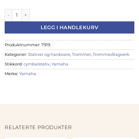
Yamaha cymbalstativ CS660A antall
LEGG I HANDLEKURV
Produktnummer:
7919
Kategorier:
Stativer og hardware
,
Trommer
,
Trommer/slagverk
Stikkord:
cymbalstativ
,
Yamaha
Merke:
Yamaha
RELATERTE PRODUKTER